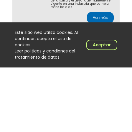
de la salsa y el desafío de mantenerse
vigente en una industria que cambia
todos los días
Ver más
Este sitio web utiliza cookies. Al
continuar, acepta el uso de
J Balvin y Ryan Castro
cookies.
Aceptar
lideran la radio
Leer politicas y condiones del
colombiana con
tratamiento de datos
Dalmation
Noticias
2026-08-04
Con más de 5 millones de impactos en
24 horas, Dalmation, de J Balvin y Ryan
Castro, se consolida como la canción
más sonada en las emisoras
colombianas
Ver más
Cómo Cali convirtió al DJ
de salsa en protagonista
de una cultura musical