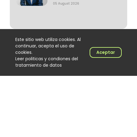
05 August 2026
Este sitio web utiliza cookies. Al
J Balvin y Ryan Castro lideran
continuar, acepta el uso de
la radio colombiana con
cookies.
Aceptar
Dalmation
Leer politicas y condiones del
Noticias
tratamiento de datos
04 August 2026
Cómo Cali convirtió al DJ de
salsa en protagonista de una
cultura musical única
Noticias
03 August 2026