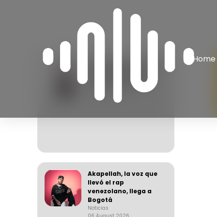
Home
Apache, el arquitecto
de una generación
del rap venezolano
Noticias
06 August 2026
Akapellah, la voz que
llevó el rap
venezolano, llega a
Bogotá
Noticias
06 August 2026