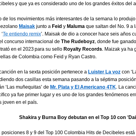
ibeles y que ya es considerado uno de los grandes éxitos del 
 de los movimientos más interesantes de la semana lo produjo 
nezolano
Maisak
junto a
Feid
y
Maluma
que saltan del No. 9 a 
 ‘
Te entiendo remix
’. Maisak de dio a conocer hace seis años c
el concurso internacional de
The Rudeboyz
, donde fue ganado
trató en el 2023 para su sello
Royalty Records
. Maizak ya ha 
rellas de Colombia como Feid y Ryan Castro.
canción en la sexta posición pertenece a
Luister La voz
con ‘La
diendo dos casillas esta semana pasando a la séptima posició
án ‘Las muñequitas’ de
Mr. Plata y El Americano 4TK
. La canc
ifico ya fue primer lugar y es uno de los grandes fenómenos ent
 joven en el país.
Shakira y Burna Boy debutan en el Top 10 con ‘Dai
 posiciones 8 y 9 del Top 100 Colombia Hits de Decibeles est