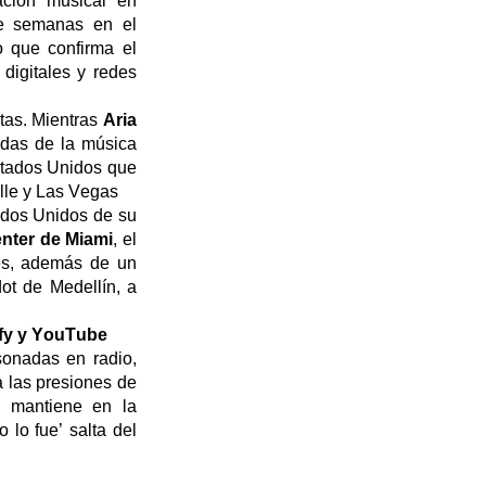
ción musical en
ve semanas en el
 que confirma el
digitales y redes
tas. Mientras
Aria
adas de la música
stados Unidos que
lle y Las Vegas
dos Unidos de su
nter de Miami
, el
es, además de un
dot de Medellín, a
ify y YouTube
sonadas en radio,
a las presiones de
 mantiene en la
do
l
o
f
ue
’
salta
del