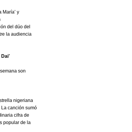
 María’ y
n
ión del dúo del
re la audiencia
 Dai’
á semana son
strella nigeriana
6. La canción sumó
inaria cifra de
s popular de la