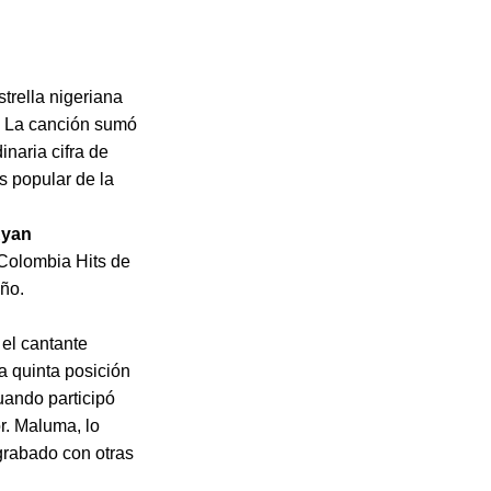
strella nigeriana
6. La canción sumó
inaria cifra de
s popular de la
yan
 Colombia Hits de
año.
el cantante
la quinta posición
uando participó
r. Maluma, lo
grabado con otras