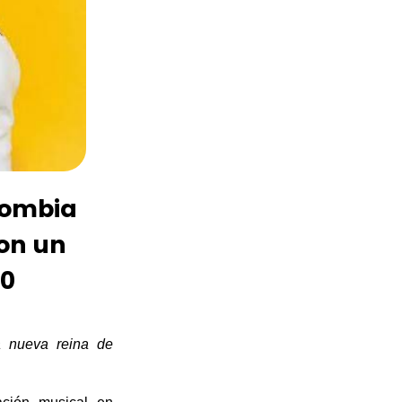
lombia
on un
10
 nueva reina de