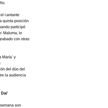
año.
el cantante
la quinta posición
uando participó
r. Maluma, lo
grabado con otras
 María’ y
n
ión del dúo del
re la audiencia
 Dai’
á semana son