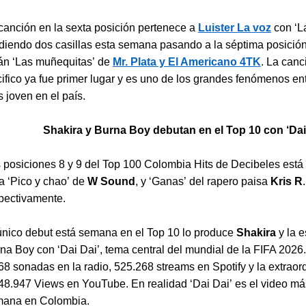
canción en la sexta posición pertenece a
Luister La voz
con ‘La
diendo dos casillas esta semana pasando a la séptima posició
án ‘Las muñequitas’ de
Mr. Plata y El Americano 4TK
. La canc
ifico ya fue primer lugar y es uno de los grandes fenómenos ent
 joven en el país.
Shakira y Burna Boy debutan en el Top 10 con ‘Dai
 posiciones 8 y 9 del Top 100 Colombia Hits de Decibeles est
a ‘Pico y chao’ de
W Sound
, y ‘Ganas’ del rapero paisa
Kris R
.
pectivamente.
único debut está semana en el Top 10 lo produce
Shakira
y la e
na Boy con ‘Dai Dai’, tema central del mundial de la FIFA 202
68 sonadas en la radio, 525.268 streams en Spotify y la extraord
48.947 Views en YouTube. En realidad ‘Dai Dai’ es el video má
ana en Colombia.