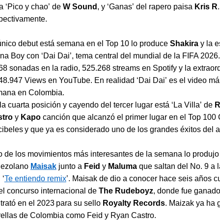
a ‘Pico y chao’ de
W Sound
, y ‘Ganas’ del rapero paisa
Kris R
.
pectivamente.
único debut está semana en el Top 10 lo produce
Shakira
y la e
na Boy con ‘Dai Dai’, tema central del mundial de la FIFA 202
68 sonadas en la radio, 525.268 streams en Spotify y la extraord
48.947 Views en YouTube. En realidad ‘Dai Dai’ es el video má
ana en Colombia.
la cuarta posición y cayendo del tercer lugar está ‘La Villa’ de
R
stro
y
Kapo
canción que alcanzó el primer lugar en el Top 100
ibeles y que ya es considerado uno de los grandes éxitos del 
 de los movimientos más interesantes de la semana lo produjo 
nezolano
Maisak
junto a
Feid
y
Maluma
que saltan del No. 9 a 
 ‘
Te entiendo remix
’. Maisak de dio a conocer hace seis años c
el concurso internacional de
The Rudeboyz
, donde fue ganado
trató en el 2023 para su sello
Royalty Records
. Maizak ya ha 
rellas de Colombia como Feid y Ryan Castro.