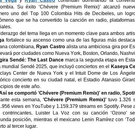
ia Vega
y
Ryan Castro
continúan dominando la conversa
ombia. Su éxito ‘Chévere (Premium Remix)’ alcanzó nue
ero uno del Top 100 Colombia Hits de Decibeles, un logro
ómeno que se ha convertido la canción en radio, plataformas 
iales.
liderazgo del tema llega en un momento clave para ambos artis
ga
fortalece su ascenso como una de las figuras más destac
ana colombiana,
Ryan Castro
alista una ambiciosa gira por E
llevará por ciudades como Nueva York, Boston, Orlando, Nashvi
gira
Sendé
: The Last Dance
marca la segunda etapa en Esta
a mundial
Sendé
2025, que incluyó conciertos en el
Kaseya
Ce
clays Center de Nueva York y el Intuit Dome de Los Ángel
tórico concierto en su ciudad natal, el Estadio Atanasio Girar
ncipios de este año.
Así se comportó ‘Chévere (Premium Remix)’ en radio, Spot
ante esta semana,
‘Chévere (Premium Remix)’
tuvo 1.326 
1.956
views
en YouTube y 1.159.379
streams
en Spotify. Pese 
 contrincantes, Luister La Voz con su canción
‘
Ozono
’
se
unda posición, mientras el mexicano Lenin Ramírez con
‘
To
rto al tercer lugar.