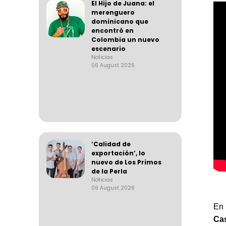
El Hijo de Juana: el
merenguero
dominicano que
encontró en
Colombia un nuevo
escenario
Noticias
06 August 2026
‘Calidad de
exportación’, lo
nuevo de Los Primos
de la Perla
Noticias
06 August 2026
En 
Ca