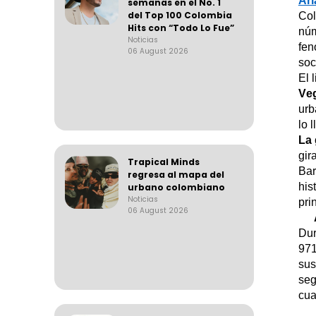
Ar
semanas en el No. 1
del Top 100 Colombia
Col
Hits con “Todo Lo Fue”
núm
Noticias
fen
06 August 2026
soc
El 
Ve
urb
lo 
La 
gir
Trapical Minds
Bar
regresa al mapa del
his
urbano colombiano
Noticias
pri
06 August 2026
Dur
97
sus
seg
cua