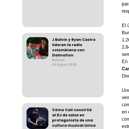
par
res
El 
Bur
J Balvin y Ryan Castro
1.2
lideran la radio
2.8
colombiana con
sem
Dalmation
Noticias
En 
04 August 2026
Ca
Dec
Uno
ve
con
Cómo Cali convirtió
en 
al DJ de salsa en
con
protagonista de una
cultura musical única
est