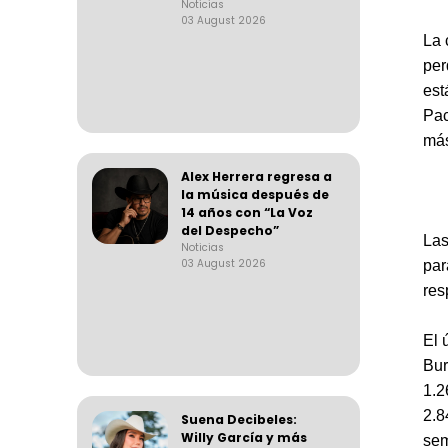
Noticias
03 August 2026
La 
per
est
Pac
más
Alex Herrera regresa a
la música después de
14 años con “La Voz
del Despecho”
Las
Noticias
03 August 2026
par
res
El 
Bur
1.2
2.8
Suena Decibeles:
Willy García y más
sem