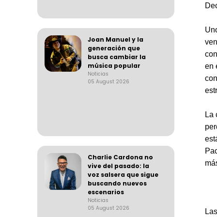
Dec
Uno
Joan Manuel y la
ve
generación que
con
busca cambiar la
música popular
en 
Noticias
con
05 August 2026
est
La 
per
est
Pac
Charlie Cardona no
más
vive del pasado: la
voz salsera que sigue
buscando nuevos
escenarios
Noticias
05 August 2026
Las