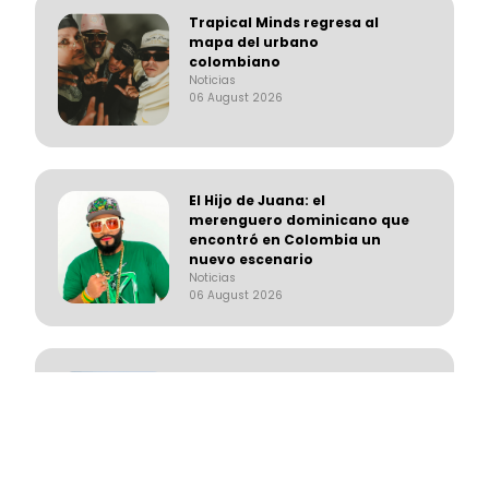
Trapical Minds regresa al
mapa del urbano
colombiano
Noticias
06 August 2026
El Hijo de Juana: el
merenguero dominicano que
encontró en Colombia un
nuevo escenario
Noticias
06 August 2026
‘Calidad de exportación’, lo
nuevo de Los Primos de la
Perla
Noticias
06 August 2026