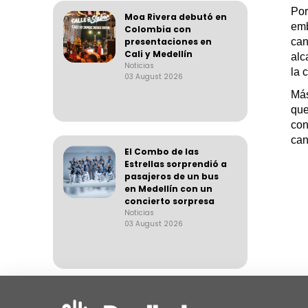
Por
Moa Rivera debutó en
em
Colombia con
presentaciones en
can
Cali y Medellín
alc
Noticias
la 
03 August 2026
Más
que
con
can
El Combo de las
Estrellas sorprendió a
pasajeros de un bus
en Medellín con un
concierto sorpresa
Noticias
03 August 2026