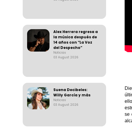
Alex Herrera regresa a
la música después de
14 años con “La Voz
del Despecho”
Noticias
03 August 2026
Die
Suena Decibeles:
últ
Willy García y más
Noticias
ell
03 August 2026
est
se 
alc