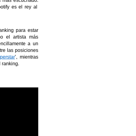
os más escuchado.
ify es el rey al
anking para estar
o el artista más
ncillamente a un
tre las posiciones
perstar
’
, mientras
l ranking.