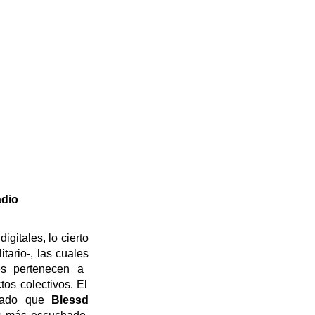
adio
igitales, lo cierto
itario
-, las cuales
es
pertenecen a
tos colectivos. El
dado que
Blessd