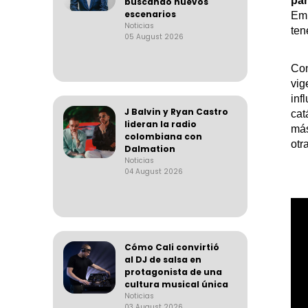
par
buscando nuevos
escenarios
Emp
Noticias
ten
05 August 2026
Co
vig
inf
J Balvin y Ryan Castro
cat
lideran la radio
más
colombiana con
otr
Dalmation
Noticias
04 August 2026
Cómo Cali convirtió
al DJ de salsa en
protagonista de una
cultura musical única
Noticias
03 August 2026