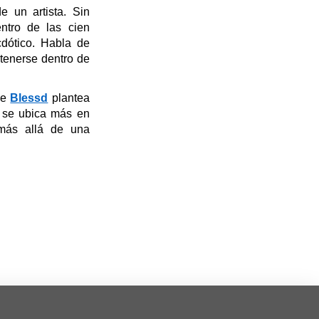
de un artista.
Sin
tro de las cien
dótico.
Habla de
tenerse dentro de
de
Blessd
plantea
, se ubica más en
más allá de una