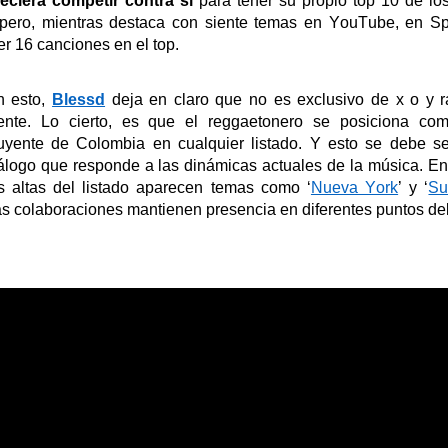
eciera competir contra sí
para tener su propio top 10 de l
ero, mientras destaca con siente temas en YouTube, en Spot
er 16 canciones en el top.
n esto,
Blessd
deja en claro que no es exclusivo de x o y r
ente. Lo cierto, es que el reggaetonero se posiciona com
luyente de Colombia en cualquier listado.
Y esto se debe se
álogo que responde a las dinámicas actuales de la música.
En
 altas del listado aparecen temas como
‘
Nueva York
’
y
‘
Su
as colaboraciones mantienen presencia en diferentes puntos de