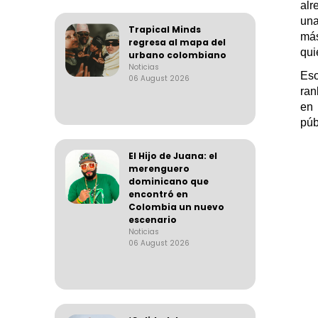
alr
una
Trapical Minds
más
regresa al mapa del
qui
urbano colombiano
Noticias
Eso
06 August 2026
ran
e
púb
El Hijo de Juana: el
merenguero
dominicano que
encontró en
Colombia un nuevo
escenario
Noticias
06 August 2026