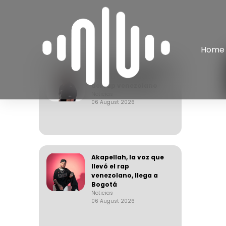
Home
Apache, el arquitecto
de una generación
del rap venezolano
Noticias
06 August 2026
Akapellah, la voz que
llevó el rap
venezolano, llega a
Bogotá
Noticias
06 August 2026