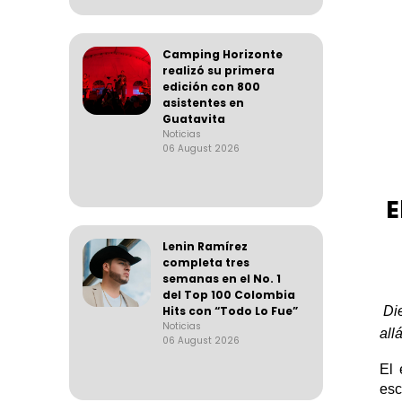
Camping Horizonte
realizó su primera
edición con 800
asistentes en
Guatavita
Noticias
06 August 2026
E
Lenin Ramírez
completa tres
semanas en el No. 1
del Top 100 Colombia
Di
Hits con “Todo Lo Fue”
Noticias
all
06 August 2026
El
esc