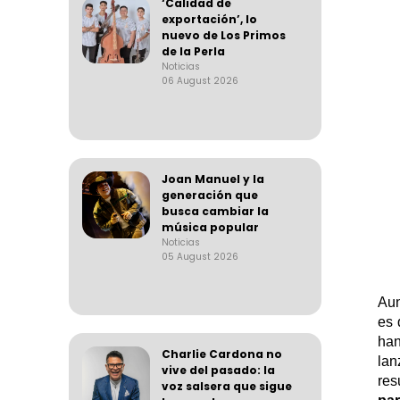
‘Calidad de
exportación’, lo
nuevo de Los Primos
de la Perla
Noticias
06 August 2026
Joan Manuel y la
generación que
busca cambiar la
música popular
Noticias
05 August 2026
Aun
es 
ha
Charlie Cardona no
lan
vive del pasado: la
re
voz salsera que sigue