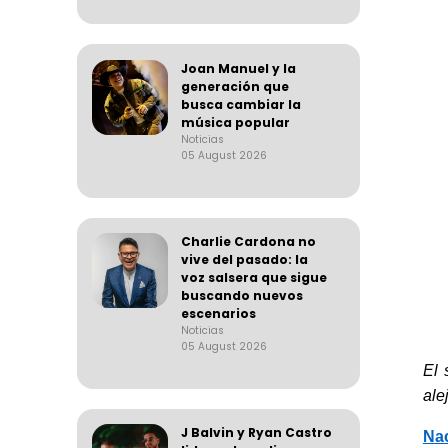
Joan Manuel y la
generación que
busca cambiar la
música popular
Noticias
05 August 2026
Charlie Cardona no
vive del pasado: la
voz salsera que sigue
buscando nuevos
escenarios
Noticias
05 August 2026
El 
ale
J Balvin y Ryan Castro
Na