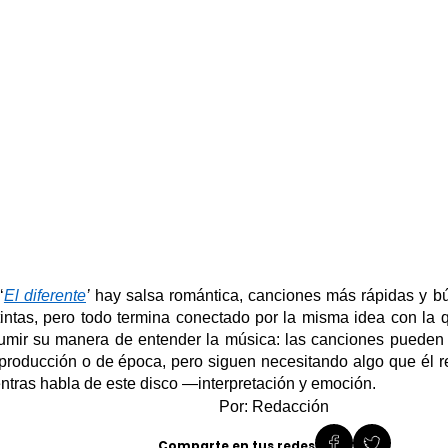
‘
El
d
iferente
’
hay salsa romántica, canciones más rápidas y 
tintas, pero todo termina conectado por la misma idea con la
umir su manera de entender la música: las canciones pueden 
producción o de época, pero siguen necesitando algo que él re
ntras habla de este disco —interpretación y emoción.
Por: Redacción
Comparte en tus redes