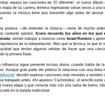
ntras repasa las canciones de
‘
El
d
iferente
’
, el nuevo álbum
a etapa de su carrera, termina regresando varias veces a
una 
puesta
: la música tiene que transmitir algo antes de pensar 
a.
ta postura
—
de entender la música
—
viene de mucho antes
o cantante salsero.
Acero recuerda los años en los que 
lenato
, viendo trabajar a músicos como
Israel
Romero
y apren
importancia de la interpretación. Más que la técnica, lo que le 
acidad que tenían algunos artistas de hacer que una canci
de la primera frase.
 influencia sigue presente incluso ahora, cuando habla de la
er. Aunque gran parte del público lo relaciona con una línea 
d
iferente
’
decidió explorar canciones más movidas y sonidos di
ía trabajado antes. Ahí aparece
‘
Cachondea
’
, el sencillo junto
a nueva etapa y que conecta más con una salsa de barrio, má
ocada en la balada tradicional.