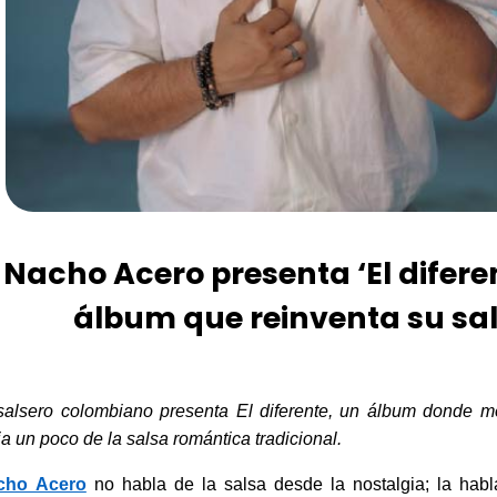
Nacho Acero presenta ‘El difere
álbum que reinventa su sa
salsero colombiano presenta El
d
iferente, un álbum donde m
ja un poco de la salsa romántica tradicional
.
cho Acero
no habla de la salsa desde la nostalgia
; l
a
habl