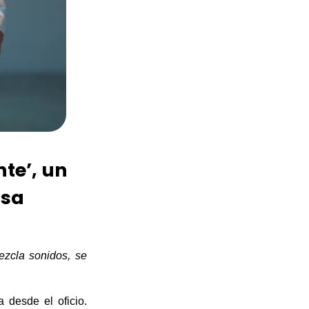
nte’, un
lsa
ezcla sonidos, se
a desde el oficio.