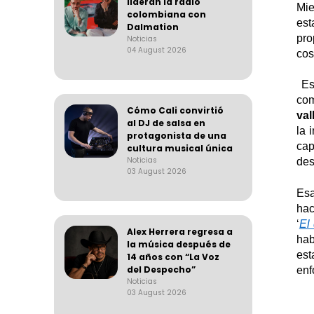
lideran la radio
Mie
colombiana con
est
Dalmation
pro
Noticias
04 August 2026
cos
Es
com
Cómo Cali convirtió
val
al DJ de salsa en
la 
protagonista de una
cap
cultura musical única
Noticias
des
03 August 2026
Esa
hac
‘
El
Alex Herrera regresa a
hab
la música después de
est
14 años con “La Voz
del Despecho”
enf
Noticias
03 August 2026