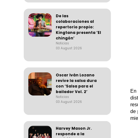
De las
colaboraciones al
repertorio propio:
Kingtana presenta ‘El
chingón’
Noticias
03 August 2026
Oscar Iván Lozano
revive la salsa dura
con ‘Salsa para el
En
bailador Vol. 2’
Noticias
dis
03 August 2026
res
de 
mie
Harvey Mason Jr.
responde a la