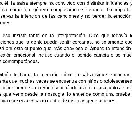
a él, la salsa siempre ha convivido con distintas influencias 
tarla como un género completamente cerrado.
Lo importan
servar la intención de las canciones y no perder la emoció
iones.
 eso insiste tanto en la interpretación. Dice que todavía l
ciones que la gente pueda sentir cercanas, no solamente es
zá ahí está el punto que más atraviesa el álbum: la intenció
exión emocional incluso cuando el sonido cambia o se muev
 contemporáneos.
bién le llama la atención cómo la salsa sigue encontrand
nta que muchas veces se encuentra con niños o adolescente
ciones porque crecieron escuchándolas en la casa junto a sus 
 que verlo desde la nostalgia, lo entiende como una prueba
avía conserva espacio dentro de distintas generaciones.