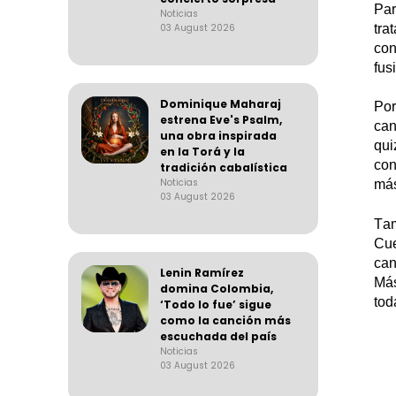
Par
Noticias
03 August 2026
tra
con
fus
Dominique Maharaj
Por
estrena Eve's Psalm,
can
una obra inspirada
qui
en la Torá y la
con
tradición cabalística
Noticias
más
03 August 2026
Tam
Cue
can
Lenin Ramírez
Más
domina Colombia,
tod
‘Todo lo fue’ sigue
como la canción más
escuchada del país
Noticias
03 August 2026