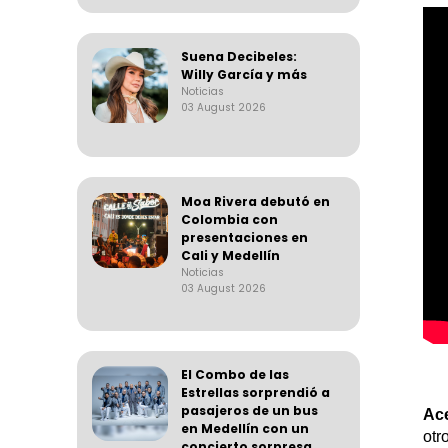
Suena Decibeles:
Willy García y más
Noticias
03 August 2026
Moa Rivera debutó en
Colombia con
presentaciones en
Cali y Medellín
Noticias
03 August 2026
El Combo de las
Estrellas sorprendió a
pasajeros de un bus
Ac
en Medellín con un
otr
concierto sorpresa