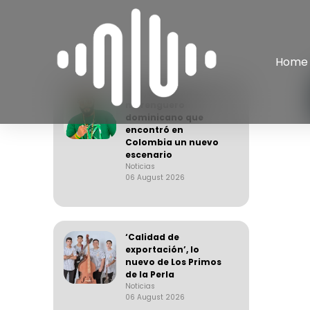
Home
El Hijo de Juana: el
merenguero
dominicano que
encontró en
Colombia un nuevo
escenario
Noticias
06 August 2026
‘Calidad de
exportación’, lo
nuevo de Los Primos
de la Perla
Noticias
06 August 2026