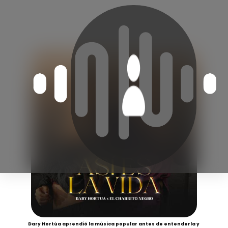
Dary Hortúa aprendió la música popular antes de entenderla y