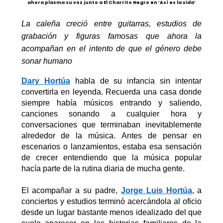
ahora plasma su voz junto a El Charrito Negro en ‘Así es la vida’
La caleña
c
reció
entre guitarras, estudios de
grabación y figuras famosas que ahora la
acompañan en el intento de que el género debe
sonar human
o
Dary
Hortúa
habla de su infancia sin intentar
convertirla en leyenda. Recuerda una casa donde
siempre había músicos entrando y saliendo,
canciones sonando a cualquier hora y
conversaciones que terminaban inevitablemente
alrededor de la música. Antes de pensar en
escenarios o lanzamientos, estaba esa sensación
de crecer entendiendo que la música popular
hacía parte de la rutina diaria de mucha gente.
El a
compañar a su padre,
Jorge Luis
Hortúa
, a
conciertos y estudios terminó acercándola al oficio
desde un lugar bastante menos idealizado del que