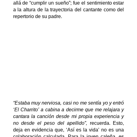
allá de
“cumplir un sueño”
; fue el sentimiento estar
a la altura de la trayectoria del cantante como del
repertorio de su padre
.
“Estaba muy nerviosa, casi no me sentía yo y entró
‘El Charrito’ a cabina a decirme que me relajara y
cantar
a
la canción desde
mi
propia experiencia y
no desde el peso del apellido
”
,
recuerda
.
Esto,
deja en evidencia que, ‘Así es la vida’ no es
una
colaboración calculada
. P
ara la joven caleña, es