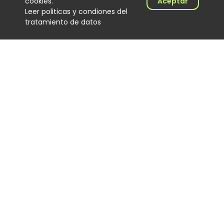
cookies.
Aceptar
Lo Fue”
Leer politicas y condiones del
Noticias
tratamiento de datos
06 August 2026
Trapical Minds regresa al
mapa del urbano
colombiano
Noticias
06 August 2026