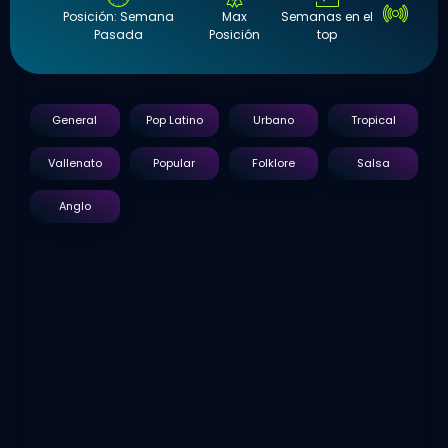
Posición: Semana
Max
Semanas en el
Pasada
Posición
top
General
Pop Latino
Urbano
Tropical
Vallenato
Popular
Folklore
Salsa
Anglo