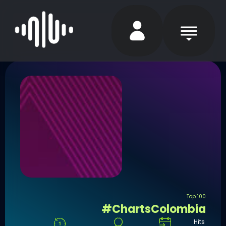
Top 100
#ChartsColombia
Hits