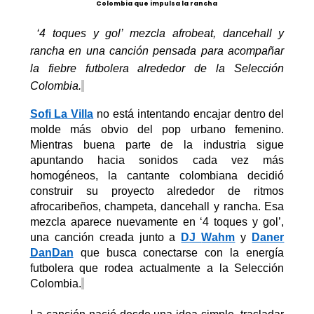
Colombia que impulsa la rancha
‘4 toques y gol’
mezcla
afrobeat
,
dancehall
y
rancha en una canción pensada para acompañar
la fiebre futbolera alrededor de la Selección
Colombia.
Sofi
La Villa
no está intentando encajar dentro del
molde más obvio del pop urbano femenino.
Mientras buena parte de la industria sigue
apuntando hacia sonidos cada vez más
homogéneos, la cantante colombiana decidió
construir su proyecto alrededor de ritmos
afrocaribeños, champeta,
dancehall
y rancha. Esa
mezcla aparece nuevamente en
‘4
t
oques y
g
ol
’
,
una canción creada junto a
DJ
Wahm
y
Daner
Dan
Dan
que busca conectarse con la energía
futbolera que rodea actualmente a la Selección
Colombia.