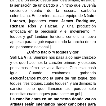
La canción nació desde una idea simple
,
trasladar
la sensación de un partido a un ritmo que ya venía
creciendo dentro de la escena caribeña
colombiana. Entre referencias al equipo de
Néstor
Lorenzo
, jugadores como
James Rodríguez,
Richard Ríos
y
Falcao
, y una producción
enfocada en la percusión y el movimiento,
‘4
t
oques y
g
ol
’
también funciona como una nueva
apuesta para seguir expandiendo la rancha dentro
del panorama nacional.
¿Cómo nació ‘4 toques y gol’
Sofi
La Villa
: Siempre nos pasa algo muy chistoso
y es que hacemos la canción primero y después
pensamos cómo se va a llamar. Con esta pasó
igual. Cuando estábamos grabando
escuchábamos mucho la parte de “un toque, dos
toques, tres toques, cuatro toques”, y ahí dijimos: la
canción tiene que llamarse así porque solo
necesitas cuatro toques para hacer un gol.
La canción entra en un momento donde varios
artistas están intentando hacer canciones para