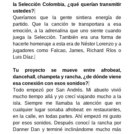
la Selección Colombia
,
¿
q
ué querían transmitir
ustedes?
Queríamos que la gente sintiera energía de
partido. Que la canción te transportara a esa
emoción, a la adrenalina que uno siente cuando
juega la Selección. También era una forma de
hacerle homenaje a esta era de Néstor Lorenzo y a
jugadores como
Falcao
, James, Richard Ríos o
Luis Díaz.
Tu proyecto se mueve entre
afrobeat
,
dancehall
, champeta y rancha
,
¿
d
e dónde viene
esa conexión con esos sonidos?
Todo empezó por San Andrés. Mi abuelo vivió
mucho tiempo allá y yo crecí viajando mucho a la
isla. Siempre me llamaba la atención que en
cualquier lugar sonaba
afrobeat
: en restaurantes,
en la calle, en todas partes. Ahí empezó mi gusto
por esos sonidos. Después conocí la rancha por
Danner
Dan y terminé inclinándome mucho más