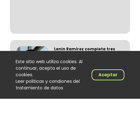
Lenin Ramírez completa tres
semanas en el No. 1 del Top
100 Colombia Hits con “Todo
Este sitio web utiliza cookies. Al
Lo Fue”
continuar, acepta el uso de
Noticias
cookies.
Aceptar
06 August 2026
Leer politicas y condiones del
tratamiento de datos
Trapical Minds regresa al
mapa del urbano