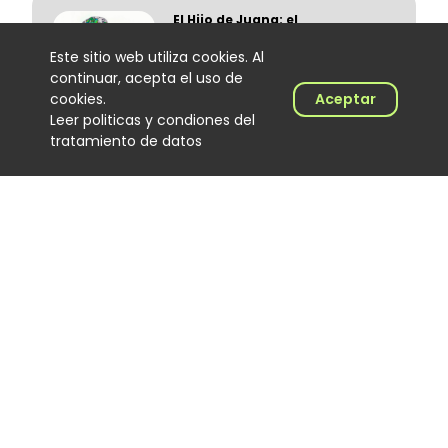
El Hijo de Juana: el
merenguero dominicano que
encontró en Colombia un
Este sitio web utiliza cookies. Al
nuevo escenario
continuar, acepta el uso de
Noticias
cookies.
Aceptar
06 August 2026
Leer politicas y condiones del
tratamiento de datos
‘Calidad de exportación’, lo
nuevo de Los Primos de la
Perla
Noticias
06 August 2026
Joan Manuel y la generación
que busca cambiar la música
popular
Noticias
05 August 2026