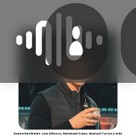
Suena Decibeles: Luis Alfonso, Natanael Cano, Manuel Turizo y más