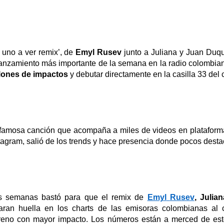
 uno a ver remix
’
, de
Emyl
Rusev
junto a Juliana y Juan Duqu
lanzamiento más importante de la semana en la radio colombia
lones de impactos
y debutar directamente en la casilla 33 del 
famosa canción
que acompaña a miles de videos en platafor
tagram,
salió de los
trends
y hace presencia donde pocos destac
s semanas bastó para que
el remix de
Emyl
Rusev
, Julia
aran huella en los charts de las emisoras colombianas al c
reno con mayor impacto
. Los números están a merced de est