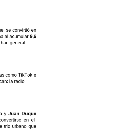
e, se convirtió en
na al acumular
9,6
chart general.
mas como TikTok e
an: la radio.
na
y
Juan Duque
onvertirse en el
e trio urbano que