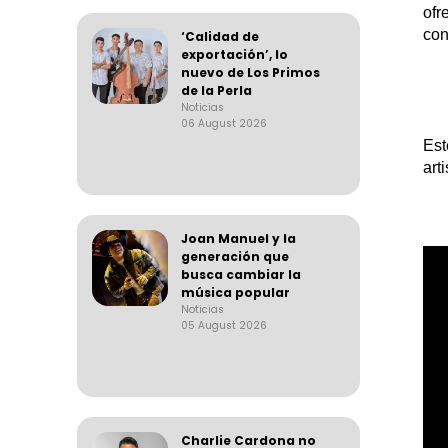
ofr
con
‘Calidad de
exportación’, lo
nuevo de Los Primos
de la Perla
Noticias
06 August 2026
Es
art
Joan Manuel y la
generación que
busca cambiar la
música popular
Noticias
05 August 2026
Charlie Cardona no