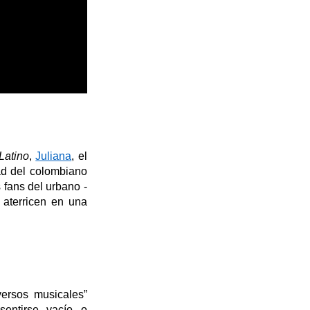
Latino
,
Juliana
,
el
dad del colombiano
s
fans del urbano
-
- aterricen en una
versos musicales”
sentirse vacío o