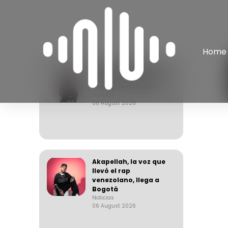
Home
Apache, el arquitecto
de una generación
del rap venezolano
Noticias
06 August 2026
Akapellah, la voz que
llevó el rap
venezolano, llega a
Bogotá
Noticias
06 August 2026