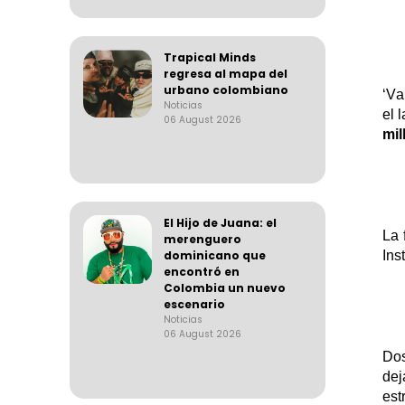
Trapical Minds
regresa al mapa del
urbano colombiano
‘
Va
Noticias
el 
06 August 2026
mil
El Hijo de Juana: el
L
a 
merenguero
Ins
dominicano que
encontró en
Colombia un nuevo
escenario
Noticias
06 August 2026
Do
dej
est