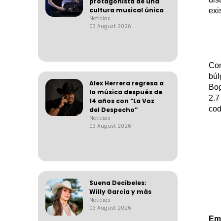
protagonista de una
cultura musical única
exi
Noticias
03 August 2026
Con
búl
Alex Herrera regresa a
Bog
la música después de
2.7
14 años con “La Voz
cod
del Despecho”
Noticias
03 August 2026
Suena Decibeles:
Willy García y más
Noticias
03 August 2026
Em