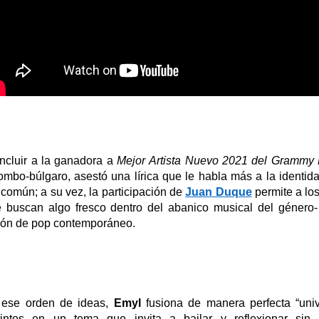
incluir a
la ganadora a
Mejor Artista Nuevo 2021 del Grammy 
ombo-búlgaro
, asestó una lírica que le habla más a la identi
 común; a su vez, la participación de
Juan Duque
permite a lo
 buscan algo fresco dentro del abanico musical del género
ión de pop contemporáneo
.
 ese orden de ideas,
Emyl
fusiona de manera perfecta “uni
tintos en un tema que invita a bailar y reflexionar sin 