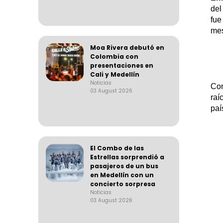
del
fue
mes
Moa Rivera debutó en
Colombia con
presentaciones en
Cali y Medellín
Noticias
Con
03 August 2026
raí
paí
El Combo de las
Estrellas sorprendió a
pasajeros de un bus
en Medellín con un
concierto sorpresa
Noticias
03 August 2026