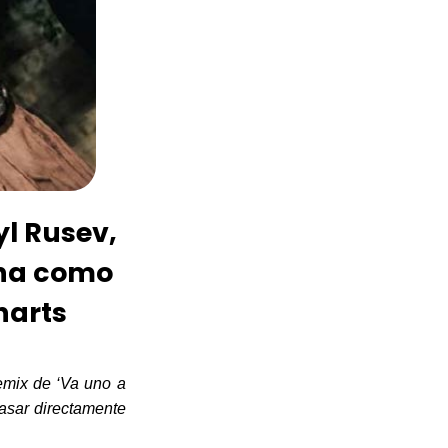
yl Rusev,
ona como
harts
remix
de ‘Va uno a
pasar directamente