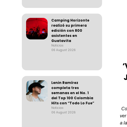
Camping Horizonte
realizó su primera
edición con 800
asistentes en
Guatavita
Noticias
06 August 2026
‘
Lenin Ramírez
completa tres
semanas en el No. 1
del Top 100 Colombia
Hits con “Todo Lo Fue”
Noticias
Co
06 August 2026
ver
a l