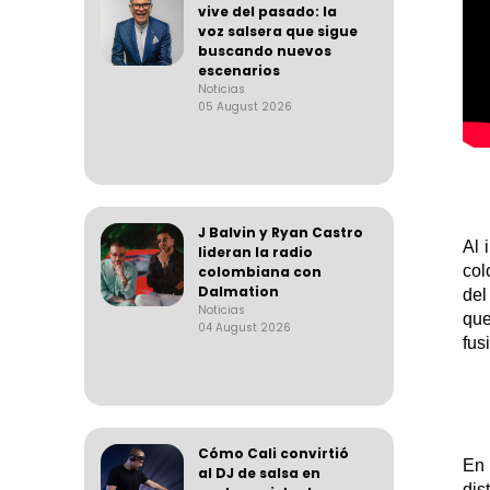
vive del pasado: la
voz salsera que sigue
buscando nuevos
escenarios
Noticias
05 August 2026
J Balvin y Ryan Castro
Al 
lideran la radio
col
colombiana con
Dalmation
del
Noticias
que
04 August 2026
fus
Cómo Cali convirtió
En
al DJ de salsa en
dis