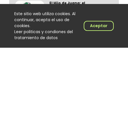
El Hijo de Juana: el
merenguero dominicano que
encontró en Colombia un
Este sitio web utiliza cookies. Al
nuevo escenario
continuar, acepta el uso de
Noticias
cookies.
Aceptar
06 August 2026
Leer politicas y condiones del
tratamiento de datos
‘Calidad de exportación’, lo
nuevo de Los Primos de la
Perla
Noticias
06 August 2026
Joan Manuel y la generación
que busca cambiar la música
popular
Noticias
05 August 2026