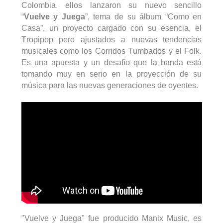
Colombia, ellos lanzaron su nuevo sencillo
“
Vuelve y Juega
”, tema de su álbum “Como en
Casa”, un proyecto cargado con su esencia, el
Tropipop
pero ajustados a nuevas tendencias
musicales como los Corridos Tumbados y el Folk.
Es una apuesta y un desafío que la banda está
tomando muy en serio en la proyección de su
música para las nuevas generaciones de oyentes.
"Vuelve y Juega" fue producido
Manix
Music, es