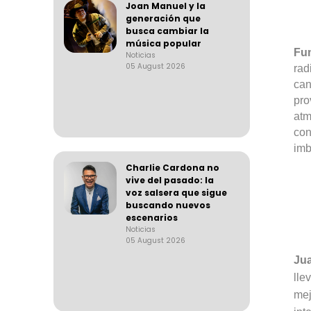
Joan Manuel y la
generación que
busca cambiar la
música popular
Fu
Noticias
05 August 2026
rad
can
pro
atm
co
imb
Charlie Cardona no
vive del pasado: la
voz salsera que sigue
buscando nuevos
escenarios
Noticias
05 August 2026
Ju
lle
mej