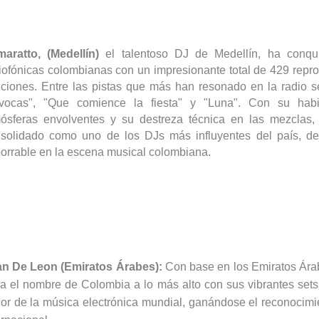
maratto
, (
Medellín
)
el talentoso DJ de Medellín, ha conqu
iofónicas colombianas con un impresionante total de 429 repr
ciones. Entre las pistas que más han resonado en la radio 
vocas", "Que comience la fiesta" y "Luna". Con su habi
ósferas envolventes y su destreza técnica en las mezclas
nsolidado como uno de los
DJs
más influyentes del país, d
orrable en la escena musical colombiana.
an De
Leon
(Emiratos Árabes):
Con base en los Emiratos Ára
va el nombre de Colombia a lo más alto con sus vibrantes set
or de la música electrónica mundial, ganándose el reconocimi