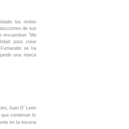
istado las ondas
oducciones de sus
se encuentran "Me
lidad para crear
,
Fumaratto
se ha
ejando una marca
bes, Juan D'
Leon
s que combinan lo
ento en la escena