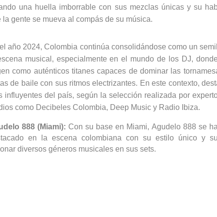
ando una huella imborrable con sus mezclas únicas y su hab
 la gente se mueva al compás de su música.
el año 2024, Colombia continúa consolidándose como un semill
escena musical, especialmente en el mundo de los DJ, donde 
gen como auténticos titanes capaces de dominar las tornames
tas de baile con sus ritmos electrizantes. En este contexto, des
 influyentes del país, según la selección realizada por exper
ios como Decibeles Colombia, Deep Music y Radio Ibiza.
delo 888 (Miami):
Con su base en Miami, Agudelo 888 se ha
tacado en la escena colombiana con su estilo único y s
ionar diversos géneros musicales en sus sets.