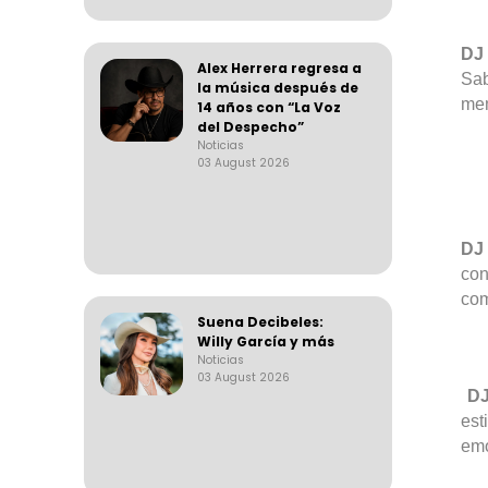
DJ
Alex Herrera regresa a
Sab
la música después de
mem
14 años con “La Voz
del Despecho”
Noticias
03 August 2026
DJ 
con
com
Suena Decibeles:
Willy García y más
Noticias
03 August 2026
D
est
emo