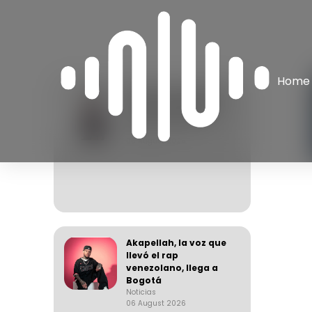
Home
Apache, el arquitecto
de una generación
del rap venezolano
Noticias
06 August 2026
Akapellah, la voz que
llevó el rap
venezolano, llega a
Bogotá
Noticias
06 August 2026