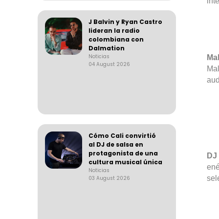
int
J Balvin y Ryan Castro
lideran la radio
colombiana con
Dalmation
Noticias
Mal
04 August 2026
Mal
aud
Cómo Cali convirtió
al DJ de salsa en
protagonista de una
D
cultura musical única
ené
Noticias
sel
03 August 2026