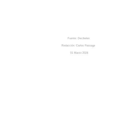
Fuente: Decibeles
Redacción: Carlos
Passage
01
Marzo
2024