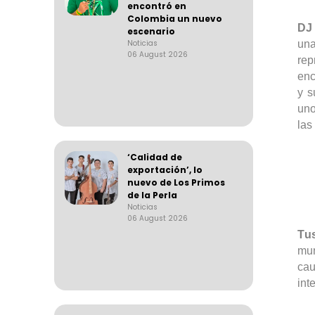
encontró en
Colombia un nuevo
D
escenario
una
Noticias
06 August 2026
rep
enc
y s
uno
las
‘Calidad de
exportación’, lo
nuevo de Los Primos
de la Perla
Noticias
06 August 2026
Tu
mun
ca
int