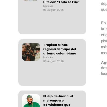
Hits con “Todo Lo Fue”
dej
Noticias
que
06 August 2026
En 
la 
eri
pis
Trapical Minds
más
regresa al mapa del
med
urbano colombiano
Noticias
06 August 2026
Agu
des
fus
El Hijo de Juana: el
merenguero
dominicano que