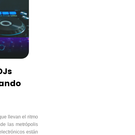
DJs
cando
ue llevan el ritmo
sde las metrópolis
electrónicos están