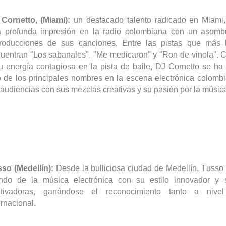
J
Cornetto
, (Miami):
un destacado talento radicado en
Miami,
 profunda impresión en la radio colombiana con un asombr
roducciones de sus canciones. Entre las pistas que más
uentran "Los sabanales", "Me medicaron" y "Ron de
vinola
". 
u energía contagiosa en la pista de baile, DJ
Cornetto
se ha 
 de los principales nombres en la escena electrónica colombi
 audiencias con sus mezclas creativas y su pasión por la músic
sso
(Medellín):
Desde la bulliciosa ciudad de Medellín,
Tusso
do de la música electrónica con su estilo innovador y 
utivadoras, ganándose el reconocimiento tanto a nive
ernacional.