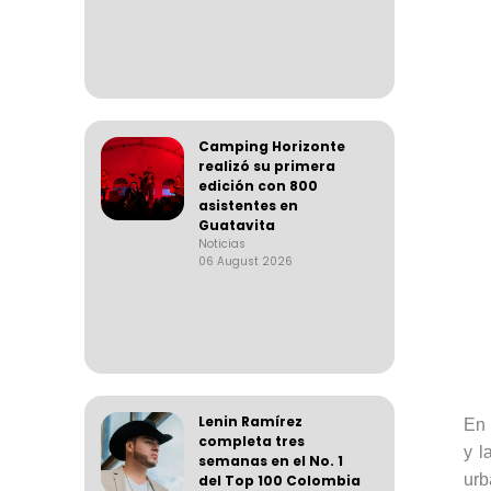
Camping Horizonte
realizó su primera
edición con 800
asistentes en
Guatavita
Noticias
06 August 2026
Lenin Ramírez
En 
completa tres
y l
semanas en el No. 1
urb
del Top 100 Colombia