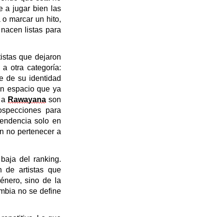
 a jugar bien las
a o marcar un hito,
nacen listas para
tistas que dejaron
a otra categoría:
e de su identidad
un espacio que ya
o a
Rawayana
son
rospecciones para
tendencia solo en
en no pertenecer a
baja del ranking.
 de artistas que
énero, sino de la
ombia no se define