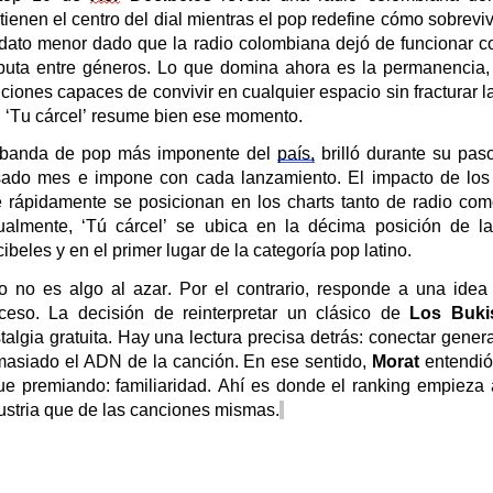
tienen el centro del dial mientras el pop redefine cómo sobrevivi
dato menor dado que
la radio colombiana dejó de funcionar
puta entre géneros. Lo que domina ahora
es la
permanencia, 
ciones capaces de convivir en cualquier espacio sin fracturar l
n
‘
Tu
c
árcel
’
resume bien ese momento.
banda de pop más imponente del
país
,
brilló durante su pas
sado mes
e impone con cada lanzamiento. El impacto de los
 rápidamente se posicionan en los charts tanto de radio com
ualmente, ‘Tú cárcel’ se ubica en la décima posición de la
ibeles y en e
l primer lugar de
la categoría pop latino.
o no es algo al azar. Por el contrario, responde a una idea c
oceso.
La decisión de reinterpretar un clásico de
Los
Buki
talgia gratuita. Hay una lectura precisa detrás: conectar genera
asiado el ADN de la canción.
En ese sentido,
Morat
entendió
ue premiando: familiaridad
.
Ahí es donde el ranking empieza 
ustria que de las canciones mismas.