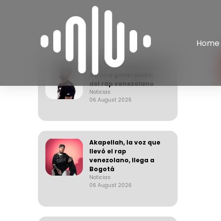
Home
Apache, el arquitecto
de una generación
del rap venezolano
Noticias
06 August 2026
Akapellah, la voz que
llevó el rap
venezolano, llega a
Bogotá
Noticias
06 August 2026