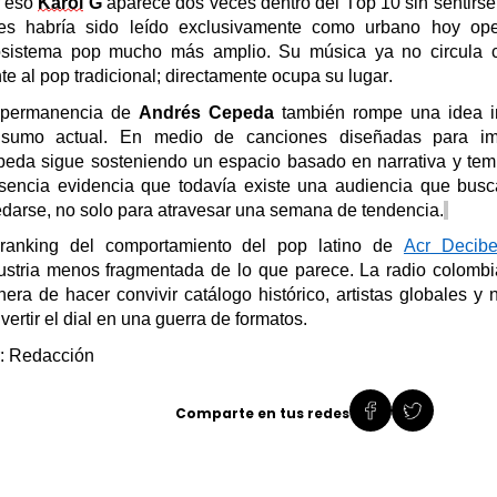
r eso
Karol
G
aparece dos veces dentro del Top 10 sin sentirse 
es habría sido leído exclusivamente como urbano hoy op
sistema pop mucho más amplio. Su música ya no circula co
nte al pop tradicional; directamente ocupa su lugar.
 permanencia de
Andrés Cepeda
también rompe una idea in
nsumo actual. En medio de canciones diseñadas para imp
eda sigue sosteniendo un espacio basado en narrativa y te
sencia evidencia que todavía existe una audiencia que bus
darse, no solo para atravesar una semana de tendencia.
ranking de
l comportamiento del pop latino de
Acr
Decibe
ustria menos fragmentada de lo que parece. La radio colomb
era de hacer convivir catálogo histórico, artistas globales y 
vertir el dial en una guerra de formatos.
: Redacción
Comparte en tus redes