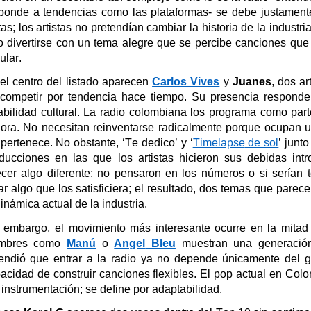
ponde a tendencias como las plataformas- se debe justamente
tas; los artista
s
no pretendía
n
cambiar la historia de la industri
o divertirse con un tema alegre
que se percibe
canciones que 
ular.
el centro del listado aparecen
Carlos Vives
y
Juanes
, dos ar
competir por tendencia hace tiempo. Su presencia responde 
abilidad cultural. La radio colombiana los programa como part
ora. No necesitan reinventarse radicalmente porque ocupan 
 pertenece.
No obstante, ‘Te dedico’ y ‘
Timelapse
de sol
’ junt
ducciones en las que los artistas hicieron sus debidas int
ecer algo diferente; no pensaron en los números o si serían 
ar algo que los satisficiera; el resultado, dos temas que parec
dinámica actual de la industria.
 embargo, el movimiento más interesante ocurre en la mitad 
mbres como
Manú
o
Angel
Bleu
muestran una generación
endió que entrar a la radio ya no depende únicamente del g
acidad de construir canciones flexibles. El pop actual en Col
 instrumentación; se define por adaptabilidad.