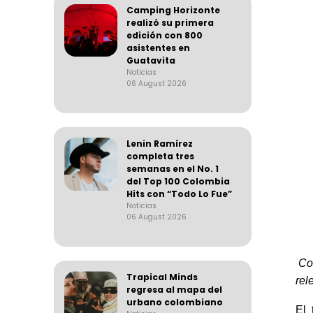
Camping Horizonte
realizó su primera
edición con 800
asistentes en
Guatavita
Noticias
06 August 2026
Lenin Ramírez
completa tres
semanas en el No. 1
del Top 100 Colombia
Hits con “Todo Lo Fue”
Noticias
06 August 2026
Co
Trapical Minds
rel
regresa al mapa del
urbano colombiano
El 