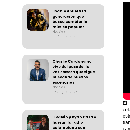
Joan Manuel y la
generación que
busca cambiar la
música popular
Noticias
05 August 2026
Charlie Cardona no
vive del pasado: la
voz salsera que sigue
buscando nuevos
escenarios
Noticias
05 August 2026
El
col
est
J Balvin y Ryan Castro
lideran la radio
tra
colombiana con
can