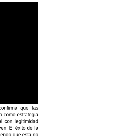
onfirma que las
o como estrategia
l con legitimidad
ven.
El éxito de la
iendo que esta no