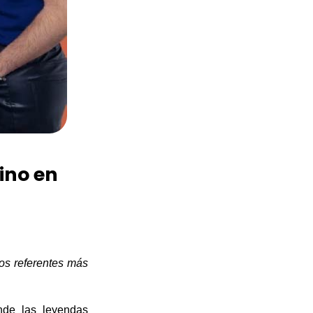
tino en
los referentes más
nde las leyendas