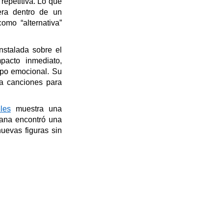
repetitiva. Lo que
era dentro de un
mo “alternativa”
stalada sobre el
acto inmediato,
mpo emocional. Su
ca canciones para
les
muestra
una
iana encontró una
nuevas figuras sin