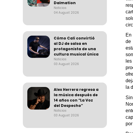
Dalmation
res
Noticias
car
04 August 2026
sol
circ
En 
Cómo Cali convirtió
de 
al DJ de salsa en
est
protagonista de una
cultura musical única
son
Noticias
les
03 August 2026
pro
ofr
dej
la 
Alex Herrera regresa a
la música después de
Sin
14 años con “La Voz
No
del Despecho”
ent
Noticias
03 August 2026
cap
por