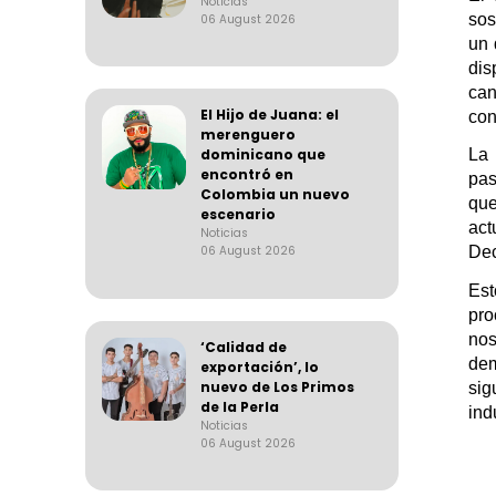
Noticias
sos
06 August 2026
un 
dis
can
El Hijo de Juana: el
co
merenguero
La
dominicano que
encontró en
pa
Colombia un nuevo
que
escenario
act
Noticias
Dec
06 August 2026
Est
pr
nos
‘Calidad de
dem
exportación’, lo
nuevo de Los Primos
sig
de la Perla
ind
Noticias
06 August 2026