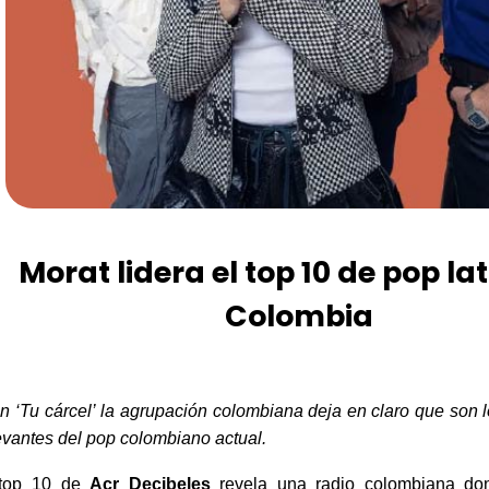
Morat lidera el top 10 de pop la
Colombia
n ‘Tu
cárcel
’
la
agrupación colombiana deja en claro que
son 
evantes del pop colombiano actual.
t
op 10 de
Acr
Decibeles
revela una radio colombiana do