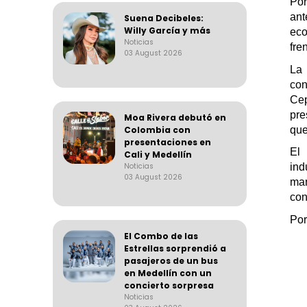
Po
ant
Suena Decibeles:
Willy García y más
eco
Noticias
fre
03 August 2026
La
co
Cep
pre
Moa Rivera debutó en
que
Colombia con
presentaciones en
El 
Cali y Medellín
ind
Noticias
03 August 2026
man
con
Por
El Combo de las
Estrellas sorprendió a
pasajeros de un bus
en Medellín con un
concierto sorpresa
Noticias