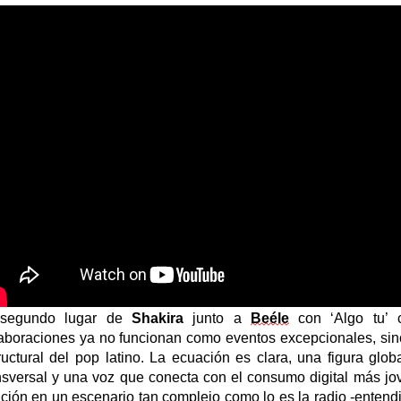
 segundo lugar de
Shakira
junto a
Beéle
con
‘Al
go tu
’
c
aboraciones ya no funcionan como eventos excepcionales, sin
ructural del pop latino. La ecuación es clara
,
una figura globa
nsversal y una voz que conecta con el consumo digital más jo
ción en un escenario tan complejo como lo es la radio -entend