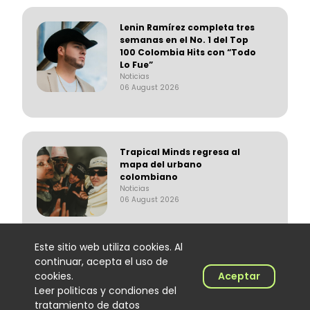
Lenin Ramírez completa tres
semanas en el No. 1 del Top
100 Colombia Hits con “Todo
Lo Fue”
Noticias
06 August 2026
Trapical Minds regresa al
mapa del urbano
colombiano
Noticias
06 August 2026
Este sitio web utiliza cookies. Al
continuar, acepta el uso de
cookies.
Aceptar
El Hijo de Juana: el
merenguero dominicano que
Leer politicas y condiones del
encontró en Colombia un
tratamiento de datos