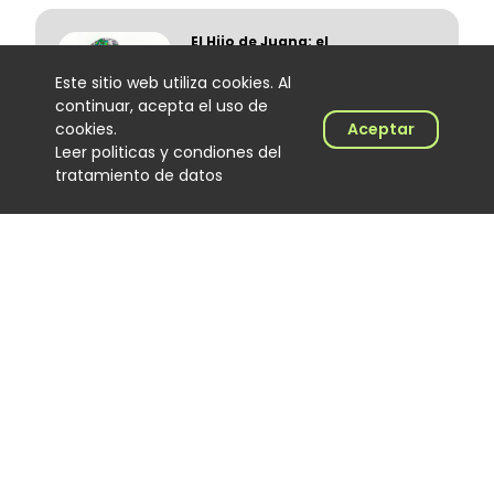
El Hijo de Juana: el
merenguero dominicano que
encontró en Colombia un
Este sitio web utiliza cookies. Al
nuevo escenario
continuar, acepta el uso de
Noticias
cookies.
Aceptar
06 August 2026
Leer politicas y condiones del
tratamiento de datos
‘Calidad de exportación’, lo
nuevo de Los Primos de la
Perla
Noticias
06 August 2026
Joan Manuel y la generación
que busca cambiar la música
popular
Noticias
05 August 2026