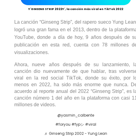
Y¨GINSENG STRIP 2022Y¨, la canción más viral en TikTok 2022
La canción “Ginseng 
Strip
”, del rapero sueco 
Yung
 Lean,
logró una gran fama en el 2013, dentro de la plataforma
YouTube, donde a día de hoy, 9 años después de su
publicación en esta red, cuenta con 78 millones de
visualizaciones
.
Ahora, nueve años después de su lanzamiento, la
canción dio nuevamente de que hablar, tras volverse
viral en la red social 
Tik
Tok
, donde su éxito, por lo
menos en 2022, ha 
sido 
más enorme que nunca. De
acuerdo al reporte anual del 2022 “Ginseng 
Strip
”, es la
canción número 1 del año en la plataforma con 
casi 
11
millones de videos.
@yasmin_calbente
#foryou
#fypシ
#viral
♬ Ginseng Strip 2002 - Yung Lean