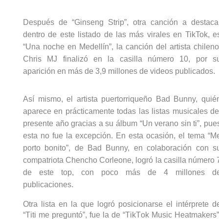
Después de “Ginseng 
Strip
”
, 
otra canción 
a destacar
dentro de este listado d
e las más virales en 
TikTok
, e
“Una noche en Medellín”, la canción del artista chileno,
Chris MJ finalizó en la casilla número 10
, por su
aparición en más de 3,9 millones de videos publicados
.
Así mismo, el artista puertorriqueño 
Bad
Bunny
, quién
aparece en prácticamente todas las listas musicales del
presente año
 gracias a su álbum “Un verano sin ti”, pues
esta no fue la excepción. E
n esta ocasión, 
el tema 
“Me
porto bonito”, 
de 
Bad
Bunny
, en colaboración con su
compatriota 
Chencho
Corleone
, 
logró la casilla número 7
de este top
, con 
poco 
más de 4 millones de
publicaciones
. 
Otra lista en la que logró posicionarse el intérprete de
“Titi me preguntó”, fue la de “
TikTok
Music
Heatmakers
”