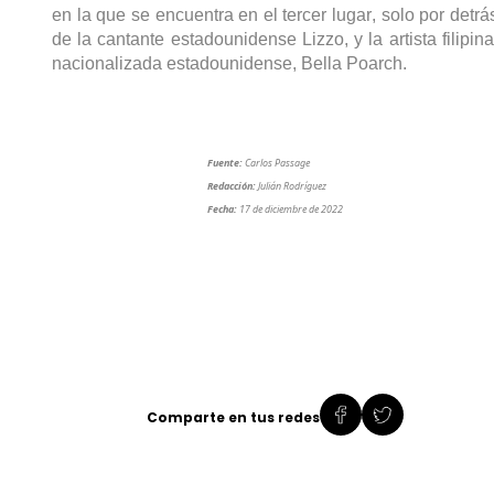
en la que se encuentra en el tercer lugar, solo por detrás
de la cantante estadounidense 
Lizzo
, y la artista filipina,
nacionalizada estadounidense, Bella 
Poarch
.
Fuente:
 Carlos Passage
Redacción:
 Julián Rodríguez
Fecha:
 17 de diciembre de 2022
Comparte en tus redes