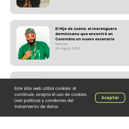
El Hijo de Juana: el merenguero
dominicano que encontró en
Colombia un nuevo escenario
Noticias
06 August 2026
‘Calidad de exportación’, lo
nuevo de Los Primos de la Perla
Este sitio web utiliza cookies. Al
Noticias
continuar, acepta el uso de cookies.
06 August 2026
Aceptar
Leer politicas y condiones del
tratamiento de datos