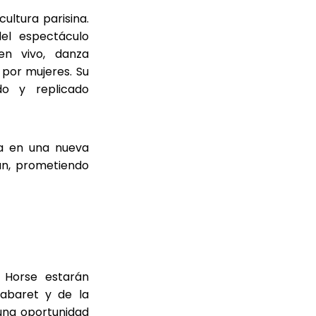
ultura parisina.
del espectáculo
en vivo, danza
por mujeres. Su
do y replicado
ra en una nueva
nan, prometiendo
 Horse estarán
cabaret y de la
 una oportunidad