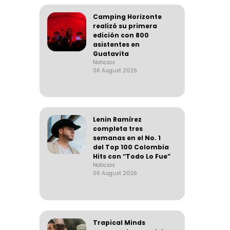
Camping Horizonte
realizó su primera
edición con 800
asistentes en
Guatavita
Noticias
06 August 2026
Lenin Ramírez
completa tres
semanas en el No. 1
del Top 100 Colombia
Hits con “Todo Lo Fue”
Noticias
06 August 2026
Trapical Minds