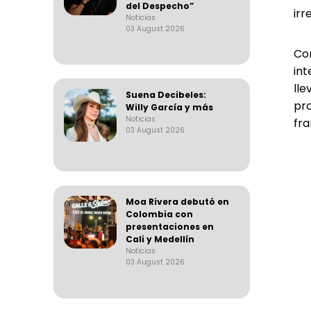
del Despecho”
irr
Noticias
03 August 2026
Con
in
lle
Suena Decibeles:
pr
Willy García y más
Noticias
fra
03 August 2026
Moa Rivera debutó en
Colombia con
presentaciones en
Cali y Medellín
Noticias
03 August 2026