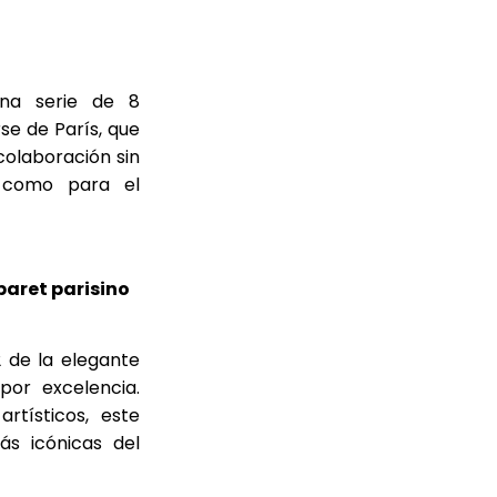
una serie de 8
se de París, que
colaboración sin
 como para el
baret parisino
2 de la elegante
por excelencia.
rtísticos, este
ás icónicas del