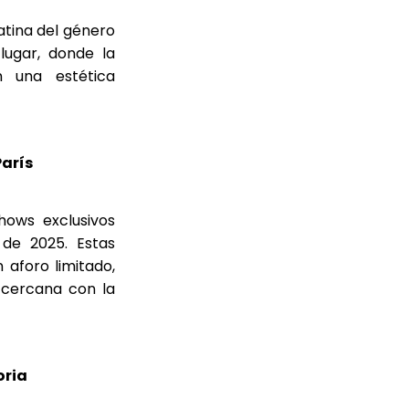
latina del género
lugar, donde la
n una estética
París
hows exclusivos
 de 2025. Estas
 aforo limitado,
y cercana con la
oria