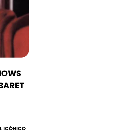
SHOWS
ABARET
L ICÓNICO