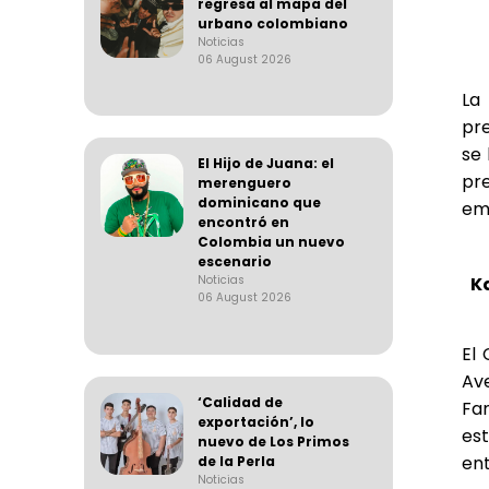
regresa al mapa del
urbano colombiano
Noticias
06 August 2026
La
pre
se 
El Hijo de Juana: el
pr
merenguero
dominicano que
em
encontró en
Colombia un nuevo
escenario
K
Noticias
06 August 2026
El 
Av
‘Calidad de
Fa
exportación’, lo
es
nuevo de Los Primos
ent
de la Perla
Noticias