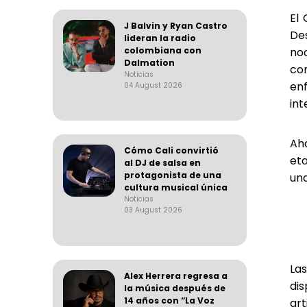
El 
J Balvin y Ryan Castro
De
lideran la radio
colombiana con
no
Dalmation
co
Noticias
en
04 August 2026
in
Ah
Cómo Cali convirtió
eta
al DJ de salsa en
protagonista de una
una
cultura musical única
Noticias
03 August 2026
La
Alex Herrera regresa a
di
la música después de
14 años con “La Voz
art