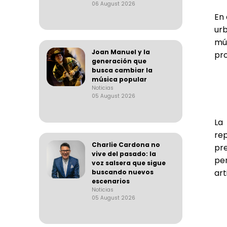
06 August 2026
En 
ur
mú
Joan Manuel y la
pr
generación que
busca cambiar la
música popular
Noticias
05 August 2026
La
re
Charlie Cardona no
pre
vive del pasado: la
per
voz salsera que sigue
art
buscando nuevos
escenarios
Noticias
05 August 2026