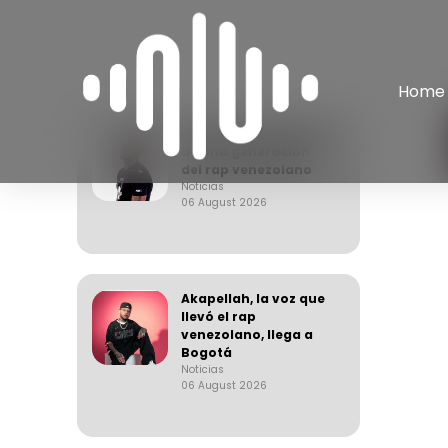
Home
Apache, el arquitecto
de una generación
del rap venezolano
Noticias
06 August 2026
Akapellah, la voz que
llevó el rap
venezolano, llega a
Bogotá
Noticias
06 August 2026