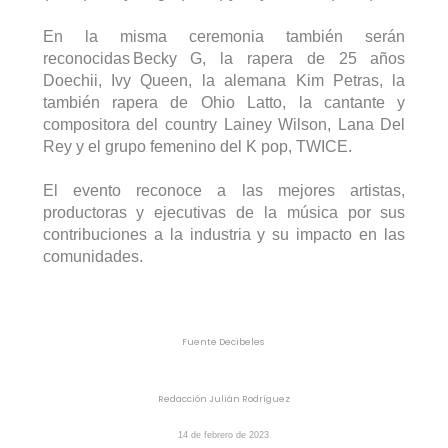
En la misma ceremonia 
también
serán
reconocidas Becky
 G, la rapera de 25 años 
Doechii
, 
Ivy
 Queen, la alemana Kim Petras, la 
también
 rapera de Ohio 
Latto
, la cantante y 
compositora del country 
Lainey
 Wilson, Lana Del 
Rey y el grupo femenino del K pop, TWICE.
El evento reconoce a las mejores artistas, 
productoras y ejecutivas de la música por sus 
contribuciones a la industria y su impacto en las 
comunidades.
Fuente Decibeles
Redacción 
Julián
Rodríguez
14 de febrero de 2023