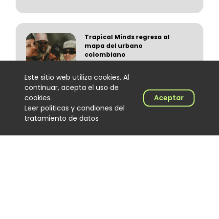
Trapical Minds regresa al
mapa del urbano
colombiano
Noticias
06 August 2026
Este sitio web utiliza cookies. Al
continuar, acepta el uso de
cookies.
Aceptar
Leer politicas y condiones del
tratamiento de datos
El Hijo de Juana: el
merenguero dominicano que
encontró en Colombia un
nuevo escenario
Noticias
06 August 2026