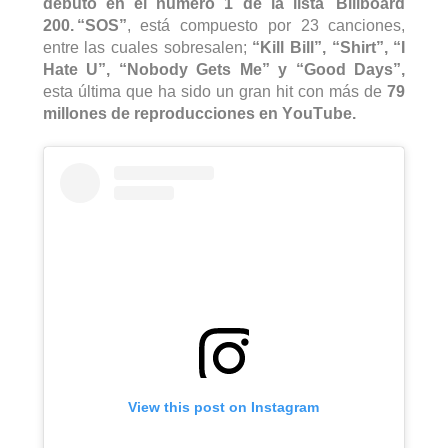
debutó en el número 1 de la lista  
Billboard
200. 
“SOS”
, está compuesto por 
23 canciones, 
entre las cuales sobresalen;
 “
Kill
 Bill”, “
Shirt
”, “I 
Hate
 U”, “
Nobody
Gets
 Me” y “
Good
Days
”,
esta última que ha sido un gran hit con más de 
79 
millones de reproducciones en YouTube.
View this post on Instagram