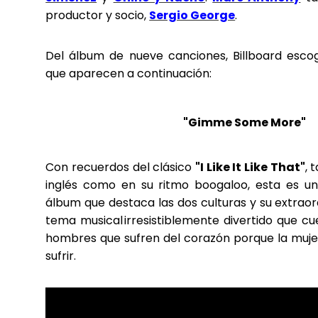
productor y socio,
Sergio George
.
Del álbum de nueve canciones, Billboard escog
que aparecen a continuación:
"Gimme Some More"
Con recuerdos del clásico
"I Like It Like That"
, 
inglés como en su ritmo boogaloo, esta es un
álbum que destaca las dos culturas y su extraord
tema musical irresistiblemente divertido que cu
hombres que sufren del corazón porque la muje
sufrir.