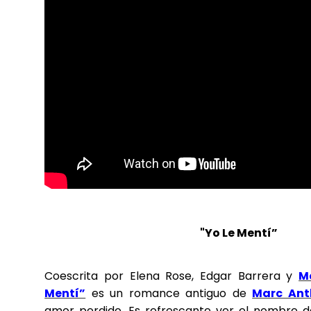
"Yo Le Mentí”
Coescrita por Elena Rose, Edgar Barrera y
M
Mentí”
es un romance antiguo de
Marc Ant
amor perdido. Es refrescante ver el nombre de