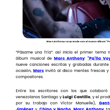
Marc Anthony sorprende con el nuevo álbum "Pa
“Pásame una fría”: así inicia el primer tema
álbum musical de
Marc Anthony
:
"Pa'lla Vo
nueve canciones escritas y grabadas durante
ocasión,
Marc
invitó al disco mentes frescas y 
compositores.
Entre los escritores con los que colaboró 
venezolanos Santiago y
Luigi Castillo
, y el pro
por su trabajo con Víctor Manuelle),
Gent
Jiménez
y
Chino y Nacho
.
Marc Anthony
ta