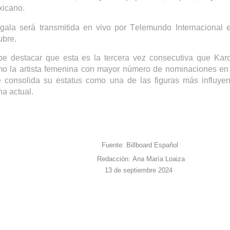
icano.
gala será transmitida en vivo por Telemundo
Internacional
e
ubre
.
e destacar que esta es la tercera vez consecutiva que
Karo
o la artista femenina con mayor número de nominaciones en
e consolida
su estatus como una de las figuras más influye
ina actual.
Fuente:
Billboard
Español
Redacción: Ana María Loaiza
13 de septiembre 2024