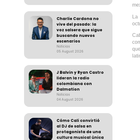
mex
La 
Charlie Cardona no
oct
vive del pasado: la
voz salsera que sigue
Cab
buscando nuevos
escenarios
com
Noticias
qu
05 August 2026
lat
J Balvin y Ryan Castro
lideran la radio
colombiana con
Dalmation
Noticias
04 August 2026
Cómo Cali convirtió
al DJ de salsa en
protagonista de una
cultura musical única