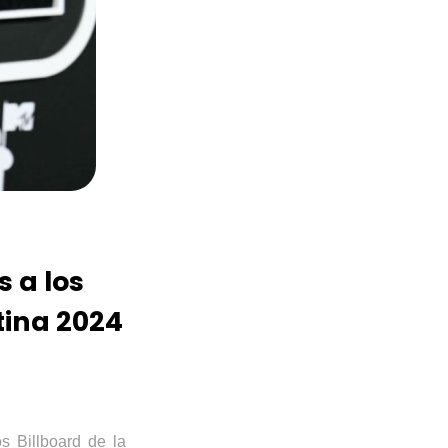
s a los
tina 2024
ios
Billboard
de la