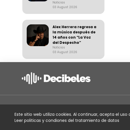
Noticias
03 August 2026
Alex Herrera regresa a
la música después de
14 años con “La Voz
del Despecho”
Noticias
03 August 2026
Suena Decibeles:
Willy García y más
Noticias
03 August 2026
Moa Rivera debutó en
Servicios
Colombia con
Este sitio web utiliza cookies. Al continuar, acepta el uso
presentaciones en
Leer politicas y condiones del tratamiento de datos
Para artistas
Cali y Medellín
Noticias