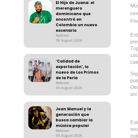
El Hijo de Juana: el
Mús
merenguero
cer
dominicano que
encontró en
Flo
Colombia un nuevo
escenario
Ent
Noticias
06 August 2026
pre
T
co
‘Calidad de
cat
exportación’, lo
nuevo de Los Primos
Sig
de la Perla
pue
Noticias
Otr
06 August 2026
así
Joan Manuel y la
generación que
busca cambiar la
Est
música popular
re
Noticias
05 August 2026
ind