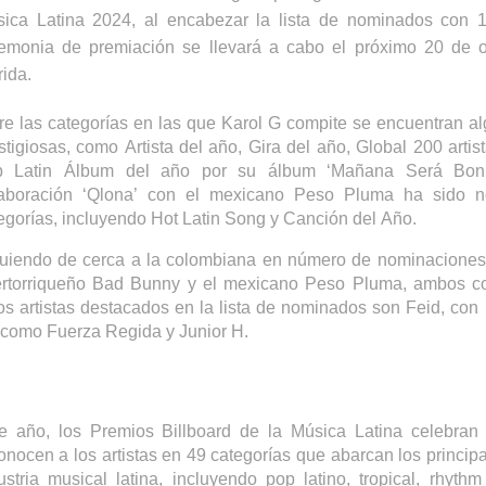
ica Latina 2024, al encabezar la lista de nominados con
emonia de premiación se llevará a cabo el próximo 20 de o
rida.
re las categorías en las que
Karol
G compite se encuentran al
stigiosas, como Artista del año, Gira del año, Global 200 artist
op
Latin
Álbum
del año por su álbum
‘
Mañana
Será Bon
laboración
‘
Qlona
’
con el mexicano Peso Pluma ha sido n
egorías, incluyendo
Hot
Latin
Song
y
Canción del Año.
uiendo de cerca a la colombiana en número de nominaciones
rtorriqueño
Bad
Bunny
y el mexicano Peso Pluma, ambos c
os artistas destacados en la lista de nominados son
Feid
, con
 como Fuerza Regida y Junior H.
e año, los Premios
Billboard
de la Música Latina celebran 
conocen
a los artistas en 49 categorías que abarcan los princip
ustria musical latina, incluyendo pop latino, tropical,
rhythm