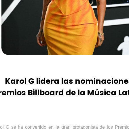
Karol G lidera las nominacione
remios Billboard de la Música La
ol
G se ha convertido en la gran protagonista de los Prem