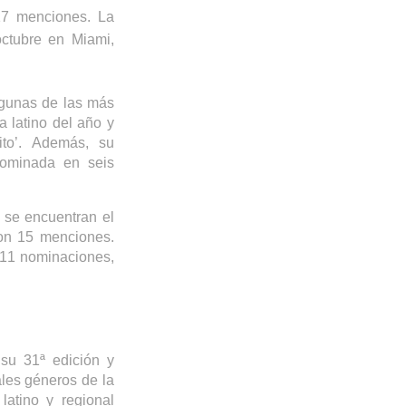
 17 menciones.
La
ctubre en Miami,
gunas de las más
a latino del año y
ito
’
. Además, su
ominada en seis
 se encuentran el
on 15 menciones.
 11 nominaciones,
su 31ª edición
y
ales géneros de la
latino y regional