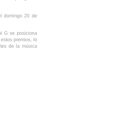
l domingo 20 de
l
G se posiciona
 estos premios,
lo
ntes de la música