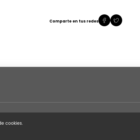
Comparte en tus redes
Directorios
Em
 de cookies.
Charts Colombia
Sobre