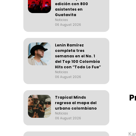
edición con 800
asistentes en
Guatavita
Noticias
06 August 2026
Lenin Ramírez
completa tres
semanas en el No. 1
del Top 100 Colombia
Hits con “Todo Lo Fue”
Noticias
06 August 2026
P
Trapical Minds
regresa al mapa del
urbano colombiano
Noticias
06 August 2026
Kar