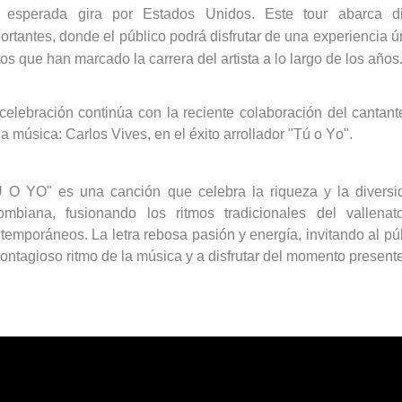
 esperada gira por Estados Unidos. Este tour abarca d
ortantes, donde el público podrá disfrutar de una experiencia ú
tos que han marcado la carrera del artista a lo largo de los años
celebración continúa con la reciente colaboración del cantant
la música: Carlos Vives, en el éxito arrollador "Tú o Yo".
 O YO" es una canción que celebra la riqueza y la diversi
ombiana, fusionando los ritmos tradicionales del vallena
temporáneos. La letra rebosa pasión y energía, invitando al pú
contagioso ritmo de la música y a disfrutar del momento presente