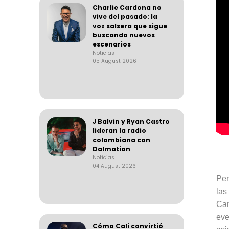
Charlie Cardona no
vive del pasado: la
voz salsera que sigue
buscando nuevos
escenarios
Noticias
05 August 2026
J Balvin y Ryan Castro
lideran la radio
colombiana con
Dalmation
Noticias
04 August 2026
Per
las
Ca
eve
Cómo Cali convirtió