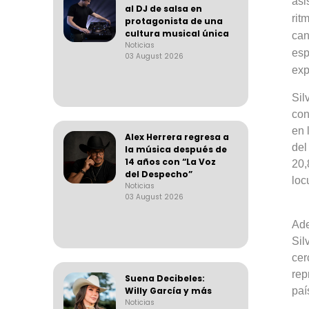
asi
al DJ de salsa en
rit
protagonista de una
cultura musical única
can
Noticias
esp
03 August 2026
exp
Sil
con
en 
Alex Herrera regresa a
del
la música después de
14 años con “La Voz
20,
del Despecho”
loc
Noticias
03 August 2026
Ad
Sil
ce
rep
Suena Decibeles:
Willy García y más
paí
Noticias