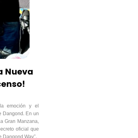
 a Nueva
censo!
la emoción y el
e
Dangon
d
. En un
 la Gran Manzana,
ecreto oficial que
e
Dangon
d
Wa
y
".