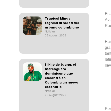
Est
Trapical Minds
Ave
regresa al mapa del
Rad
urbano colombiano
Noticias
06 August 2026
Par
gra
tan
lat
El Hijo de Juana: el
lle
merenguero
dominicano que
encontró en
Colombia un nuevo
escenario
Noticias
06 August 2026
Per