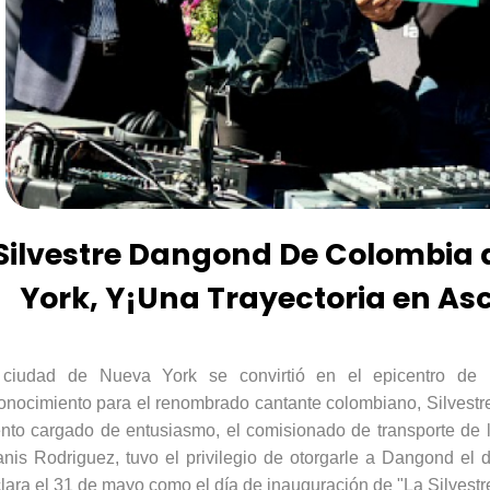
Silvestre Dangond De Colombia
York, Y¡Una Trayectoria en As
 ciudad de Nueva York se convirtió en el epicentro de 
onocimiento para el renombrado cantante colombiano, Silvestr
nto cargado de entusiasmo, el comisionado de transporte de
ani
s
Rodrigue
z
, tuvo el privilegio de otorgarle a
Dangon
d
el d
lara el 31 de mayo como el día de inauguración de "La Silvestr