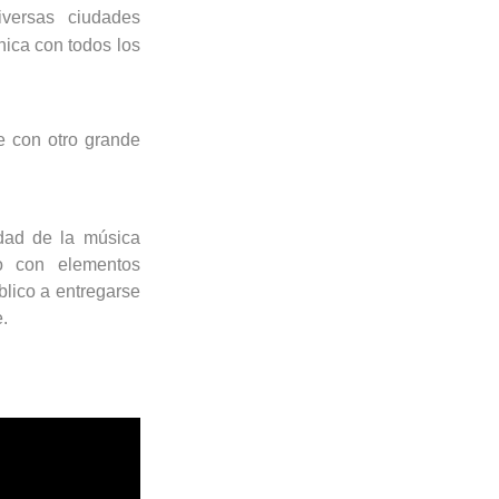
iversas ciudades
nica con todos los
.
e con otro grande
dad de la música
to con elementos
blico a entregarse
.