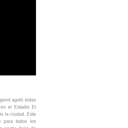
gond
agotó todas
en el Estadio El
de la ciudad.
Este
e para todos los