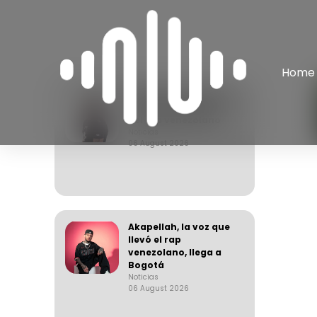
Home
Apache, el arquitecto
de una generación
del rap venezolano
Noticias
06 August 2026
Akapellah, la voz que
llevó el rap
venezolano, llega a
Bogotá
Noticias
06 August 2026