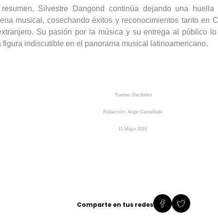
resumen, Silvestre
Dangond
continúa dejando una huella 
ena musical, cosechando éxitos y reconocimientos tanto en
extranjero. Su pasión por la música y su entrega al público l
 figura indiscutible en el panorama musical latinoamericano.
Fuente: Decibeles
Redacción: Angie Castañeda
15
Mayo
2024
Comparte en tus redes