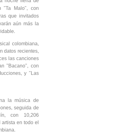
na noche llena de
m "Ta Malo", con
ras que invitados
varán aún más la
idable.
ical colombiana,
 datos recientes,
ces las canciones
an "
Bacano
", con
ucciones, y "Las
na la música de
iones, seguida de
lín, con 10,206
artista en todo el
mbiana.