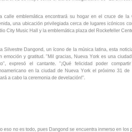
a calle emblemática encontrará su hogar en el cruce de la 
nida, una ubicación privilegiada cerca de lugares icónicos c
io City Music Hall y la emblemática plaza del Rockefeller Cent
a Silvestre
Dangond
, un ícono de la música latina, esta notici
n emoción y gratitud. "Mil gracias, Nueva York es una ciud
to", expresó el cantante. "¡Qué felicidad poder comparti
inoamericano en la ciudad de Nueva York el próximo 31 de
vará a cabo la ceremonia de develación!".
o eso no es todo, pues
Dangond
se encuentra inmerso en los p