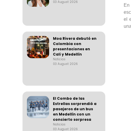
03 August 2026
En 
esc
el 
una
Moa Rivera debutó en
Colombia con
presentaciones en
Cali y Medellín
Noticias
03 August 2026
El Combo de las
Estrellas sorprendió a
pasajeros de un bus
en Medellín con un
concierto sorpresa
Noticias
03 August 2026