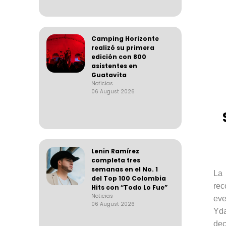
Camping Horizonte
realizó su primera
edición con 800
asistentes en
Guatavita
Noticias
06 August 2026
Lenin Ramírez
completa tres
semanas en el No. 1
La
del Top 100 Colombia
rec
Hits con “Todo Lo Fue”
Noticias
eve
06 August 2026
Yd
dec