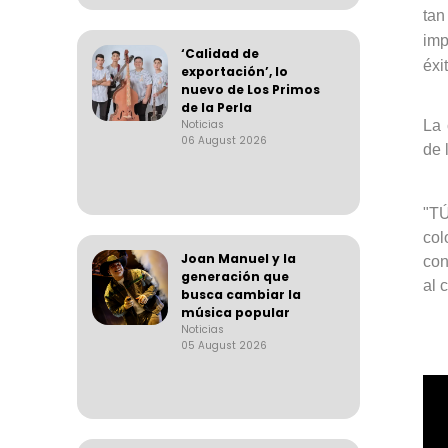
tan
imp
‘Calidad de
éxi
exportación’, lo
nuevo de Los Primos
de la Perla
Noticias
La 
06 August 2026
de 
"TÚ
col
Joan Manuel y la
con
generación que
al 
busca cambiar la
música popular
Noticias
05 August 2026