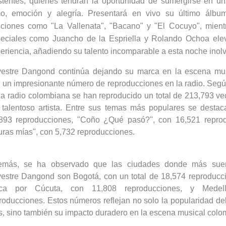
stentes, quienes tendrán la oportunidad de sumergirse en u
mo, emoción y alegría.
Presentará en vivo su último álbu
ciones como "La Vallenata", "
Bacano
" y "El Cocuyo", mient
eciales como Juancho de la Espriella y Rolando Ochoa ele
eriencia, añadiendo su talento incomparable a esta noche inolv
vestre
Dangond
continúa dejando su marca en la escena mus
 un impresionante número de reproducciones en la radio.
Según
la radio colombiana se han reproducido un total de 213,793 ve
 talentoso artista.
Entre sus temas más populares se destac
893 reproducciones, "Coño ¿Qué pasó?", con 16,521 reprod
uras mías", con 5,732 reproducciones.
emás, se ha observado que las ciudades donde más sue
vestre
Dangond
son Bogotá, con un total de 18,574 reproducc
rca por Cúcuta, con 11,808 reproducciones, y Medel
roducciones. Estos números reflejan no solo la popularidad del 
s, sino también su impacto duradero en la escena musical colo