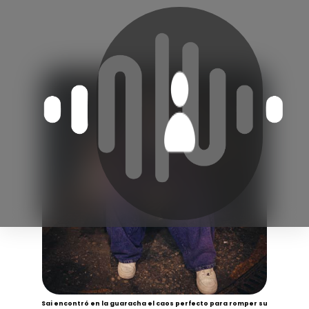
Sai encontró en la guaracha el caos perfecto para romper su