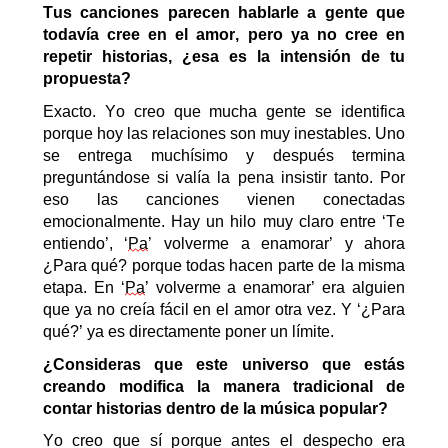
Tus canciones parecen hablarle a gente que
todavía cree en el amor, pero ya no cree en
repetir historias
, ¿esa es la intensión de tu
propuesta?
Exacto. Yo creo que mucha gente se identifica
porque hoy las relaciones son muy inestables. Uno
se entrega muchísimo y después termina
preguntándose si valía la pena insistir tanto. Por
eso las canciones vienen conectadas
emocionalmente.
Hay un hilo muy claro entre
‘
Te
e
ntiendo
’
,
‘
Pa
’
v
olverme a
e
namorar
’
y ahora
¿Para
q
ué?
porque todas hacen parte de la misma
etapa.
En
‘
Pa
’
volverme a enamorar’
era alguien
que ya no creía fácil en el amor otra vez. Y ‘¿Para
q
ué?’ ya es directamente poner un límite.
¿Consideras que este universo que estás
creando modifica la manera tradicional de
contar historias dentro de la música popular?
Yo creo que sí
p
orque antes el despecho era