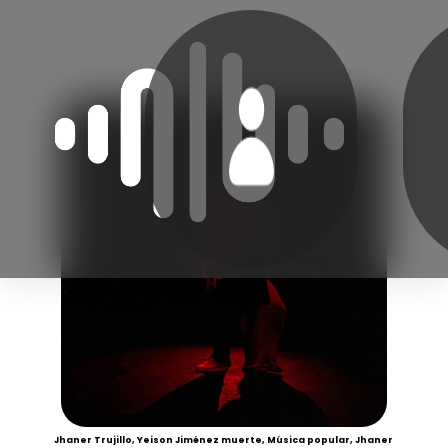
Jhaner Trujillo, Yeison Jiménez muerte, Música popular, Jhaner