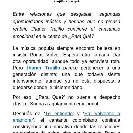
Trujillo Para qué
Entre relaciones que desgastan, segundas
oportunidades inútiles y heridas que no piensa
reabrir,
J
h
aner
Trujillo convierte el cansancio
emocional en el centro de ¿Para Qué?
La música popular siempre encontró belleza en
insistir. Rogar. Volver. Esperar otra llamada. Dar
otra
oportunidad,
aunque todo ya estuviera roto.
Pero
Jhaner
Trujillo
parece pertenecer a una
generación distinta
;
una que todavía siente
intensamente, aunque ya no está dispuesta a
quedarse donde le hicieron daño.
Por eso
‘
¿Para Qué?
’
no suena a despecho
clásico. Suena a agotamiento emocional.
Después de
‘
Te
e
ntiendo
’
y
‘
Pa
’
v
olverme a
e
namorar
’
, el cantante colombiano continúa
construyendo una narrativa donde las relaciones