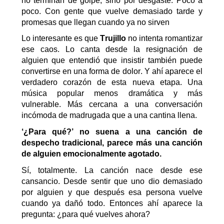
no terminan de golpe, sino por desgaste. Poco a
poco. Con gente que vuelve demasiado tarde y
promesas que llegan cuando ya no sirven
Lo interesante es que
Trujillo
no intenta romantizar
ese caos. Lo canta desde la resignación de
alguien que entendió que insistir también puede
convertirse en una forma de dolor.
Y ahí aparece el
verdadero corazón de esta nueva etapa
.
U
na
música popular menos dramática y más
vulnerable. Más cercana a una conversación
incómoda de madrugada que a una cantina llena.
‘
¿Para
q
ué?
’
no suena a una canción de
despecho tradicional
, p
arece más una canción
de alguien emocionalmente agotado.
Sí, totalmente. La canción nace desde ese
cansancio. Desde sentir que uno dio demasiado
por alguien y que después esa persona vuelve
cuando ya dañó todo. Entonces ahí aparece la
pregunta: ¿para qué vuelves ahora?