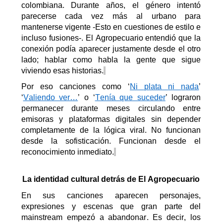
colombiana. Durante años, el género intentó
parecerse cada vez más al urbano para
mantenerse vigente
-Esto en cuestiones de estilo e
incluso fusiones-
. El Agropecuario entendió que la
conexión podía aparecer justamente desde el otro
lado
;
hablar como habla la gente que sigue
viviendo esas historias.
Por eso canciones como
‘
Ni
p
lata
n
i
n
ada
’
‘
Valiendo ver…
’ o ‘
Tenía que suceder
’
lograron
permanecer durante meses circulando entre
emisoras
y plataformas digitales sin depender
completamente de la lógica viral. No funcionan
desde la sofisticación. Funcionan desde el
reconocimiento inmediato.
La identidad cultural detrás de
El
Agropecuario
En sus canciones aparecen personajes,
expresiones y escenas que gran parte del
mainstream empezó a abandonar
. Es decir,
los