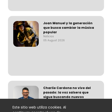
Joan Manuel y la generación
que busca cambiar la música
popular
Noticias
05 August 2026
Charlie Cardona no vive del
pasado: la voz salsera que
sigue buscando nuevos
escenarios
Noticias
Este sitio web utiliza cookies. Al
05 August 2026