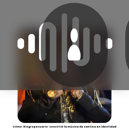
Cómo ‘El Agropecuario’ convirtió la música de cantina en identidad