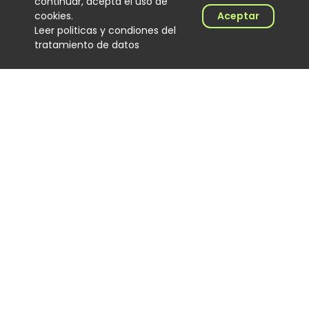
continuar, acepta el uso de
cookies.
Aceptar
Leer politicas y condiones del
tratamiento de datos
J Balvin y Ryan Castro lideran
la radio colombiana con
Dalmation
Noticias
04 August 2026
Cómo Cali convirtió al DJ de
salsa en protagonista de una