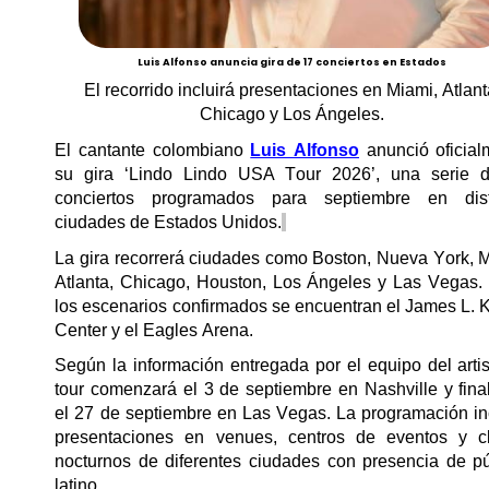
Luis Alfonso anuncia gira de 17 conciertos en Estados
El recorrido incluirá presentaciones en Miami, Atlant
Chicago y Los Ángeles.
El cantante colombiano
Luis Alfonso
anunció oficial
su gira
‘
Lindo
Lindo
USA Tour 2026
’
, una serie 
conciertos programados para septiembre en dist
ciudades de Estados Unidos.
La gira recorrerá ciudades como Boston, Nueva York, M
Atlanta, Chicago, Houston, Los Ángeles y Las Vegas. 
los escenarios confirmados se encuentran el James L.
K
Center y el
Eagles
Arena.
Según la información entregada por el equipo del artis
tour comenzará el 3 de septiembre en Nashville y fina
el 27 de septiembre en Las Vegas. La programación in
presentaciones en
venues
, centros de eventos y c
nocturnos de diferentes ciudades con presencia de pú
latino.