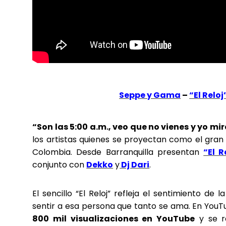
Seppe y Gama
–
“El Reloj
“Son las 5:00 a.m., veo que no vienes y yo mir
los artistas quienes se proyectan como el gra
Colombia. Desde Barranquilla presentan
“El R
conjunto con
Dekko
y
Dj Dari
.
El sencillo “El Reloj” refleja el sentimiento de l
sentir a esa persona que tanto se ama. En YouTu
800 mil visualizaciones en YouTube
y se re