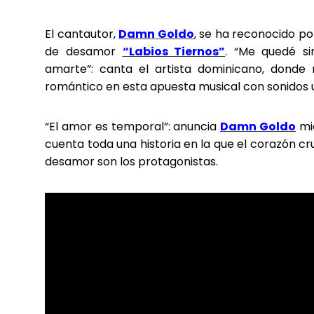
El cantautor,
Damn Goldo
, se ha reconocido po
de desamor
“Labios Tiernos”
. “Me quedé si
amarte”: canta el artista dominicano, donde
romántico en esta apuesta musical con sonidos 
“El amor es temporal”: anuncia
Damn Goldo
mie
cuenta toda una historia en la que el corazón cr
desamor son los protagonistas.