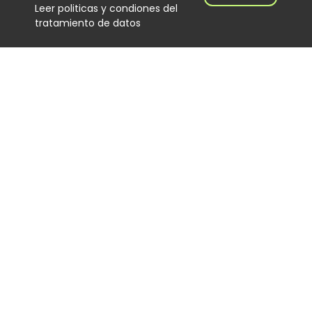
Leer politicas y condiones del
tratamiento de datos
El Hijo de Juana: el
merenguero dominicano que
encontró en Colombia un
nuevo escenario
Noticias
06 August 2026
‘Calidad de exportación’, lo
nuevo de Los Primos de la
Perla
Noticias
06 August 2026