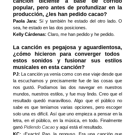
canción diciente
a base de corrido
popular
, pero antes de profundizar en la
producción,
¿
l
es han pedido cacao?
Paola Jara:
Sí
y también he estado del otro lado. O
sea, he estado en las dos posiciones
.
Kelly Cárdenas:
Claro, me han pedido y he pedido.
La canción es pegajosa y aguardientosa,
¿
c
ómo hicieron para converger todos
estos sonidos y fusionar sus estilos
musicales en esta canción?
PJ:
La canción ya venía como con ese viaje desde que
la escuchamos
y
precisamente fue de las cosas que
nos gustó. Podíamos las dos navegar en nuestros
mundos, nuestros estilos, y fue muy lindo. Creo que el
resultado quedó maravilloso.
Algo que el público no
sabe es que t
eníamos varias opciones, pero escoger
solo una es difícil.
Así que u
no empieza a pensar en la
letra, en el público, en la música, en todo. Finalmente
ganó
Pidiendo Cacao
y aquí está el resultado.
KC:
¡Exacto!
Pao
,
la propuso. Era una canción que