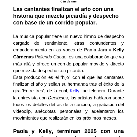
Cárdenas
Las cantantes finalizan el año con
una
historia que mezcla picardía y despecho
con base de
un corrido popular
.
La música popular tiene un nuevo himno de despecho
cargado de sentimiento, letras contundentes y
empoderamiento en las voces de
Paola Jara
y
Kelly
Cárdenas
Pidiendo Cacao
,
es
una colaboración que
va
más allá y ofrece
un corrido popular movido y directo
que mezcla despecho con picardía
.
Esta producción es
el
“hijo” con el que las cantantes
finalizan el año
y sellan su hermanda tras el éxito de la
gira ‘Entre tres’, de la cual,
Kelly
fue telonera
. D
urante
la entrevista
co
n
Decibeles
,
las
artistas hablaron sobre
todos los detalles detrás de
la canción, la grabación del
videoclip, anécdotas personales y adelantaron
los
movimientos que realizarán en los próximos meses.
Paola y Kelly, t
erminan 2025 con una