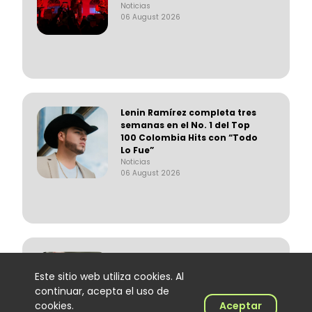
Noticias
06 August 2026
Lenin Ramírez completa tres
semanas en el No. 1 del Top
100 Colombia Hits con “Todo
Lo Fue”
Noticias
06 August 2026
Trapical Minds regresa al
mapa del urbano
Este sitio web utiliza cookies. Al
colombiano
continuar, acepta el uso de
Noticias
cookies.
Aceptar
06 August 2026