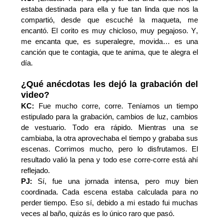
estaba destinada para ella y fue tan linda que nos la
compartió
, d
esde que escuché la maqueta, me
encantó
. El corito es muy chicl
os
o, muy pegajoso.
Y,
m
e encanta que, es
superalegre, movida
… es una
canción
que te contagia, que te anima, que te alegra el
día.
¿Qué anécdotas les dejó la grabación del
video?
KC:
Fue mucho corre
,
corre. Teníamos un tiempo
estipulado para la grabación, cambios de luz, cambios
de vestuario. Todo era rápido. Mientras una se
cambiaba, la otra aprovechaba el tiempo y grababa sus
escenas. Corrimos mucho, pero lo disfrutamos. El
resultado valió la pena
y
todo ese corre-corre
está ahí
reflejado.
PJ:
Sí, fue una jornada intensa, pero muy bien
coordinada. Cada escena estaba calculada para no
perder tiempo.
Eso sí, debido a mi estado fui muchas
veces al baño, quizás es lo único raro que pasó.