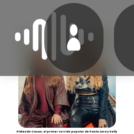
Pidiendo Cacao, el primer corrido popular de Paola Jara y Kelly