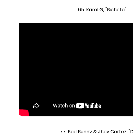
65. Karol G, "Bichota"
77. Bad Bunny & Jhay Cortez, "D