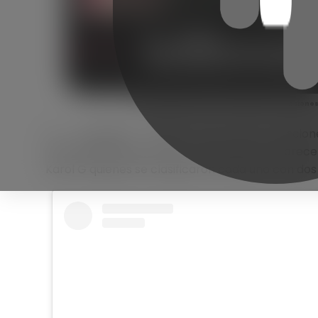
La compañía emitió y sus 100 mejores canciones
La compañía emitió sus 100 cancion
sorprendentemente tres colombianos aparecen e
Karol G quienes se clasificaron cada uno con dos 