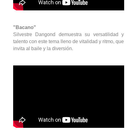
"
Bacano
"
Silvestre
Dangond
demuestra su versatilidad y
talento con este tema lleno de vitalidad y ritmo, que
invita al baile y la diversión.