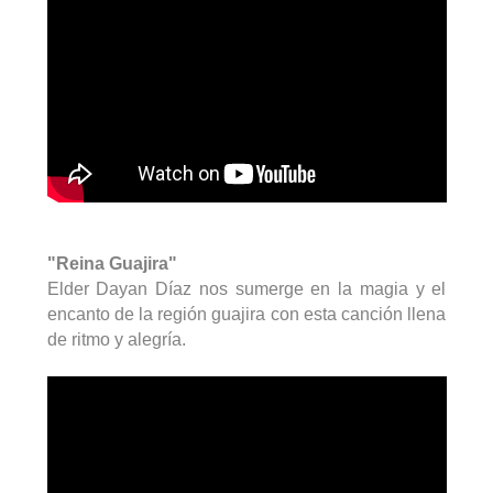
"Reina Guajira"
Elder Dayan Díaz nos sumerge en la magia y el
encanto de la región guajira con esta canción llena
de ritmo y alegría.