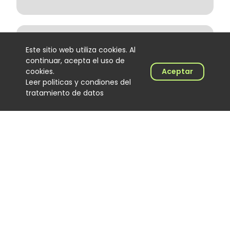
Camping Horizonte realizó su
Este sitio web utiliza cookies. Al
primera edición con 800
asistentes en Guatavita
continuar, acepta el uso de
Noticias
cookies.
Aceptar
06 August 2026
Leer politicas y condiones del
tratamiento de datos