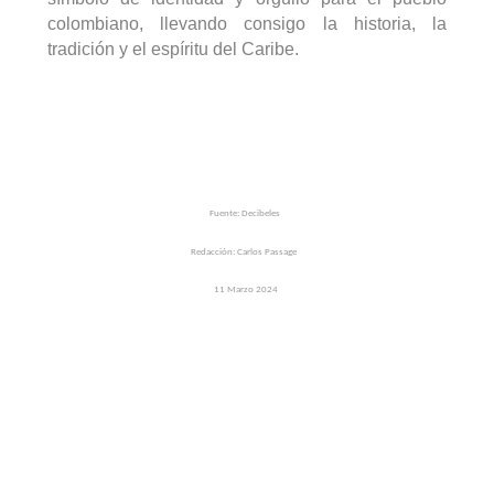
colombiano, llevando consigo la historia, la
tradición y el espíritu del Caribe.
Fuente: Decibeles
Redacción: Carlos
Passage
11
M
arzo
2024