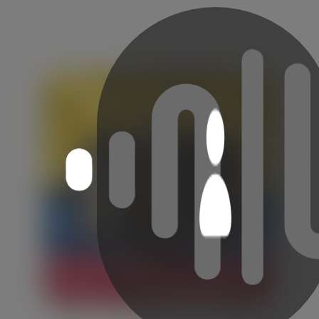
Ritmo y Pasión Los 10 Mejores Vallenatos del Momento