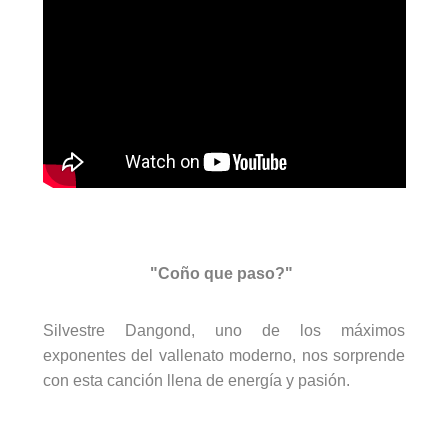
"Coño que paso?"
Silvestre
Dangond
, uno de los máximos
exponentes del vallenato moderno, nos sorprende
con esta canción llena de energía y pasión.