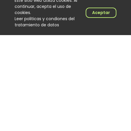
Este sitio web utiliza cookies. Al
06 August 2026
continuar, acepta el uso de
cookies.
Aceptar
Leer politicas y condiones del
tratamiento de datos
Trapical Minds regresa al
mapa del urbano
colombiano
Noticias
06 August 2026