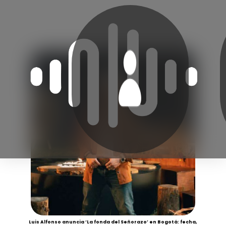
Luis Alfonso anuncia ‘La fonda del Señorazo’ en Bogotá: fecha,