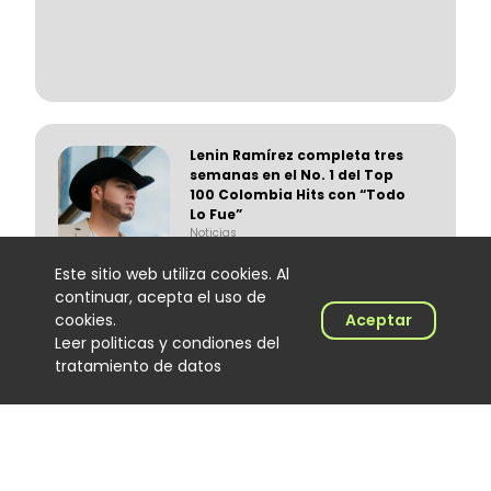
Lenin Ramírez completa tres
semanas en el No. 1 del Top
100 Colombia Hits con “Todo
Lo Fue”
Noticias
06 August 2026
Este sitio web utiliza cookies. Al
continuar, acepta el uso de
cookies.
Aceptar
Leer politicas y condiones del
tratamiento de datos
Trapical Minds regresa al
mapa del urbano
colombiano
Noticias