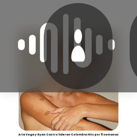
Aria Vega y Ryan Castro lideran Colombia Hits por 11 semanas