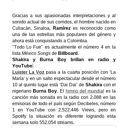
Gracias a sus apasionadas interpretaciones y al 
sonido actual de sus corridos, el hombre nacido en 
Culiacán, Sinaloa, 
Ramírez
 es reconocido como 
una de las estrellas más populares del género y 
ahora está conquistando a Colombia.
"Todo Lo Fue" es actualmente el número 4 en la 
lista 
México 
Songs
 de 
Billboard
.
Shakira y 
Burna
Boy
 brillan en radio y 
YouTube
Luister
 La Voz
 pasa a la cuarta posición con 
‘
La 
María
’
 y en un salto espectacular desde el número 
10 al quinto lugar está 
‘
Dai
Dai
’
 de 
Shakira 
con el 
nigeriano 
Burna
Boy
. 
El
himno del mundial
 es la 
canción más sonada en la radio con 2.088 en las 
emisoras de todo el país según Decibeles, número 
1 en 
YouTube
 con 2.522.446 
Views
, pero en 
Spotify la situación es diferente logrando esta 
semana solo 552.054 
streams
.