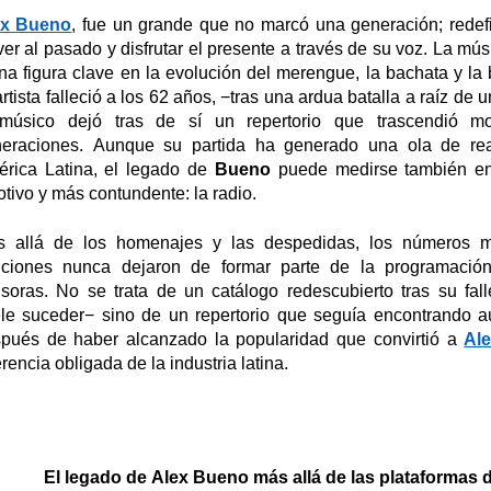
ex Bueno
, fue un grande que no marcó una generación; redef
ver al pasado y disfrutar el presente a través de su voz.
La músi
a figura clave en la evolución del merengue, la bachata y la
artista falleció a los 62 años,
−tras una ardua batalla
a raíz de u
 músico
dej
ó
tras de sí un repertorio que trascendió mo
eraciones. Aunque su partida ha generado una ola de re
rica Latina, el legado de
Bueno
puede medirse también en
tivo y más contundente: la radio.
 allá de los homenajes y las despedidas, los números 
ciones nunca dejaron de formar parte de la programación
soras. No se trata de un catálogo redescubierto tras su fall
le suceder
−
sino de un repertorio que seguía encontrando 
pués de haber alcanzado la popularidad que convirtió a
Al
erencia obligada de la
industria latina.
El legado de Alex Bueno más allá de las plataformas d