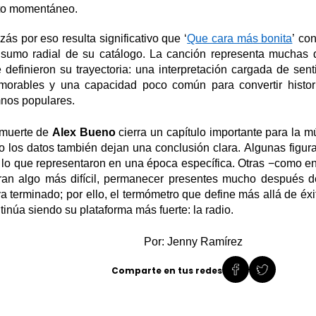
to momentáneo.
zás por eso resulta significativo que
‘
Que cara más bonita
’
con
sumo radial de su catálogo. La canción representa muchas 
 definieron su trayectoria: una interpretación cargada de sen
orables y una capacidad poco común para convertir histori
nos populares.
muerte de
Alex Bueno
cierra un capítulo importante para la 
o los datos también dejan una conclusión clara. Algunas figur
 lo que representaron en una época específica. Otras
−
c
omo en
ran algo más difícil
,
permanecer presentes mucho después d
a terminado
; por ello, el termómetro que define más allá de 
tinúa siendo su plataforma más fuerte: la radio.
Por: Jenny Ramírez
Comparte en tus redes