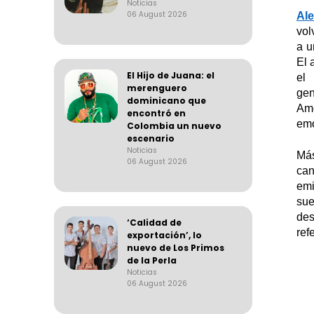
Noticias
06 August 2026
Al
vol
a
un
El 
El Hijo de Juana: el
el
merenguero
gen
dominicano que
Amé
encontró en
emo
Colombia un nuevo
escenario
Noticias
Más
06 August 2026
can
emi
sue
des
‘Calidad de
ref
exportación’, lo
nuevo de Los Primos
de la Perla
Noticias
06 August 2026