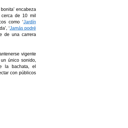
 bonita
’
encabeza
 cerca de 10 mil
icos como
‘
Jardín
ada
’
,
‘
Jamás
podré
te de una carrera
ntenerse vigente
 un único sonido,
e la bachata, el
ectar con públicos