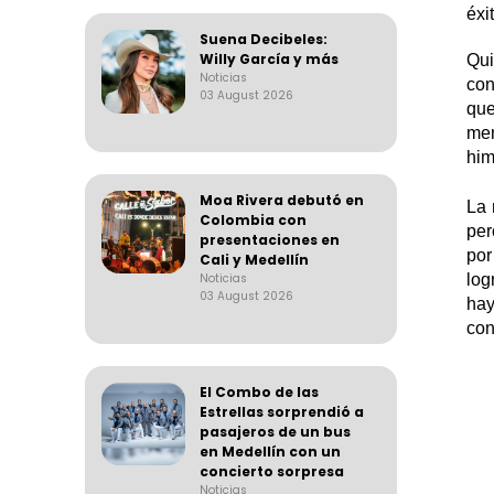
éxi
Suena Decibeles:
Willy García y más
Qui
Noticias
con
03 August 2026
que
mem
him
Moa Rivera debutó en
La 
Colombia con
per
presentaciones en
por
Cali y Medellín
Noticias
log
03 August 2026
hay
con
El Combo de las
Estrellas sorprendió a
pasajeros de un bus
en Medellín con un
concierto sorpresa
Noticias