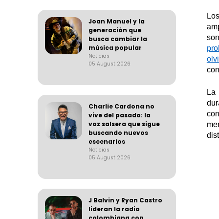
Los
Joan Manuel y la
amp
generación que
son
busca cambiar la
música popular
p
ro
Noticias
olv
05 August 2026
con
La 
dur
Charlie Cardona no
con
vive del pasado: la
voz salsera que sigue
mer
buscando nuevos
dis
escenarios
Noticias
05 August 2026
J Balvin y Ryan Castro
lideran la radio
colombiana con