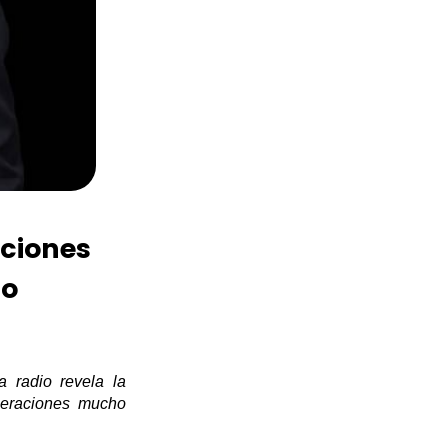
nciones
io
a radio revela la
neraciones mucho