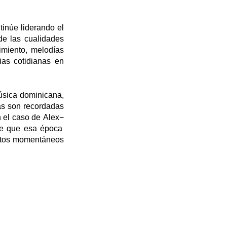
tinúe liderando el
de las cualidades
timiento, melodías
as cotidianas en
música dominicana,
as son recordadas
 el caso de Alex
−
e que esa época
éxitos momentáneos