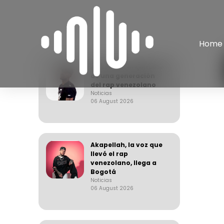
Home
Apache, el arquitecto
de una generación
del rap venezolano
Noticias
06 August 2026
Akapellah, la voz que
llevó el rap
venezolano, llega a
Bogotá
Noticias
06 August 2026