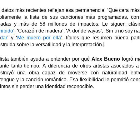
 datos más recientes reflejan esa permanencia.
‘
Que
cara más
liamente la lista de sus canciones más programadas, con
adas y más de 58 millones de impactos.
Le siguen clás
hibido
’
,
‘
Corazón de
m
adera
’
,
‘
A
d
onde
v
ayas
’
,
‘
Sin
ti no soy n
idar
’
y
‘
Me
muero por ella
’
, títulos que resumen buena par
struida sobre la versatilidad y la interpretación.
lista también ayuda a entender por qué
Alex Bueno
logró ma
ante tanto tiempo. A diferencia de otros artistas asociados a
struyó una obra capaz de moverse con naturalidad entr
engue y la canción romántica. Esa flexibilidad le permitió con
tintos sin perder una identidad reconocible.