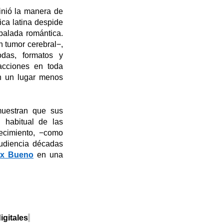
inió la manera de
ca latina despide
 balada romántica.
n
tumor cerebral−
,
das, formatos y
acciones en toda
 un lugar menos
muestran que sus
 habitual de las
ecimiento,
−
como
audiencia décadas
ex Bueno
en una
igitales