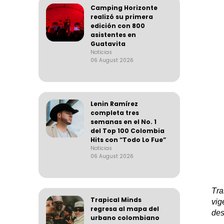
Camping Horizonte
realizó su primera
edición con 800
asistentes en
Guatavita
Noticias
06 August 2026
Lenin Ramírez
completa tres
semanas en el No. 1
del Top 100 Colombia
Hits con “Todo Lo Fue”
Noticias
06 August 2026
Tra
Trapical Minds
vig
regresa al mapa del
des
urbano colombiano