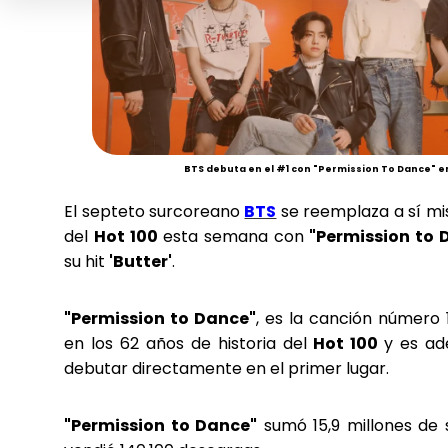
BTS debuta en el #1 con "Permission To Dance" en
El septeto surcoreano
BTS
se reemplaza a sí mi
del
Hot 100
esta semana con
"Permission to 
su hit
'Butter'
.
"Permission to Dance"
, es la canción número 
en los 62 años de historia del
Hot 100
y es ad
debutar directamente en el primer lugar.
"Permission to Dance"
sumó 15,9 millones de 