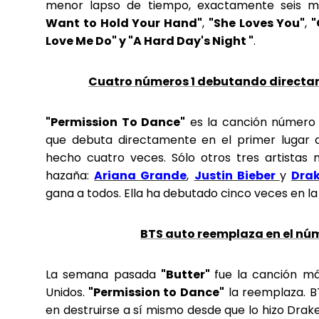
menor lapso de tiempo, exactamente seis m
Want to Hold Your Hand"
,
"She Loves You"
,
"
Love Me Do" y "A Hard Day's Night "
.
Cuatro números 1 debutando directam
"Permission To Dance"
es la canción número 5
que debuta directamente en el primer lugar d
hecho cuatro veces. Sólo otros tres artistas
hazaña:
Ariana Grande
,
Justin Bieber
y
Dra
gana a todos. Ella ha debutado cinco veces en l
BTS auto reemplaza en el núm
La semana pasada
"Butter"
fue la canción m
Unidos.
"Permission to Dance"
la reemplaza. BT
en destruirse a sí mismo desde que lo hizo Dra