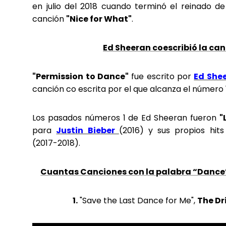
en julio del 2018 cuando terminó el reinado 
canción
"Nice for What"
.
Ed Sheeran coescribió la ca
"Permission to Dance"
fue escrito por
Ed She
canción co escrita por el que alcanza el número 1
Los pasados números 1 de Ed Sheeran fueron
"
para
Justin Bieber
(2016) y sus propios hit
(2017-2018).
Cuantas Canciones con la palabra “Dance”
1.
"Save the Last Dance for Me",
The Dr