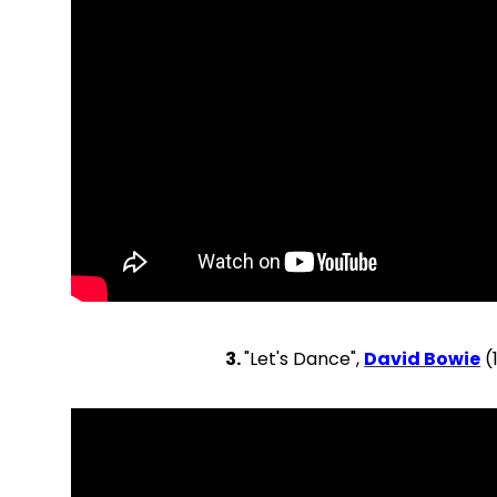
3.
"Let's Dance",
David Bowie
(