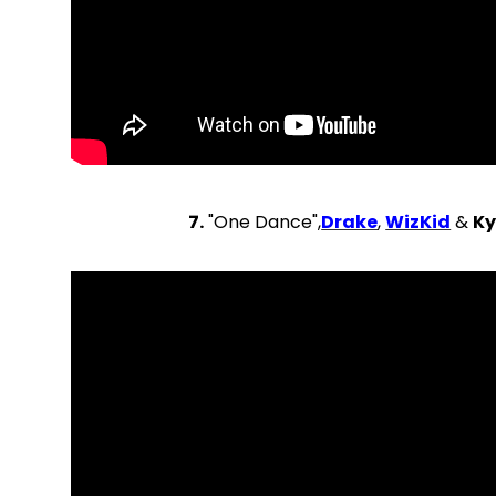
7.
"One Dance",
Drake
,
WizKid
&
Ky