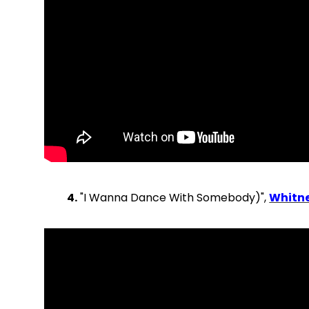
4.
"I Wanna Dance With Somebody)",
Whitn