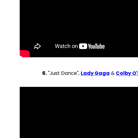
6.
"Just Dance",
Lady Gaga
&
Colby O