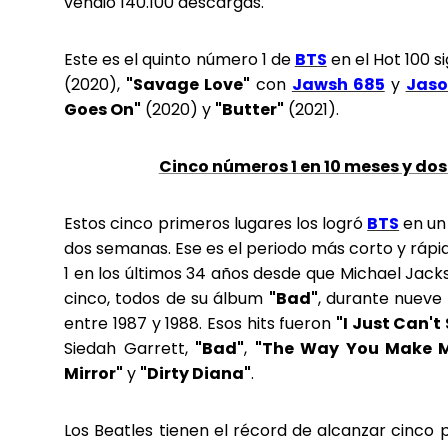
vendió 140.100 descargas.
Este es el quinto número 1 de
BTS
en el Hot 100 s
(2020),
"Savage Love"
con
Jawsh 685
y
Jaso
Goes On"
(2020) y
"Butter"
(2021).
Cinco números 1 en 10 meses y d
Estos cinco primeros lugares los logró
BTS
en un
dos semanas. Ese es el periodo más corto y ráp
1 en los últimos 34 años desde que Michael Jac
cinco, todos de su álbum
"Bad"
, durante nuev
entre 1987 y 1988. Esos hits fueron
"I Just Can't
Siedah Garrett,
"Bad"
,
"The Way You Make M
Mirror"
y
"Dirty Diana"
.
Los Beatles tienen el récord de alcanzar cinco 