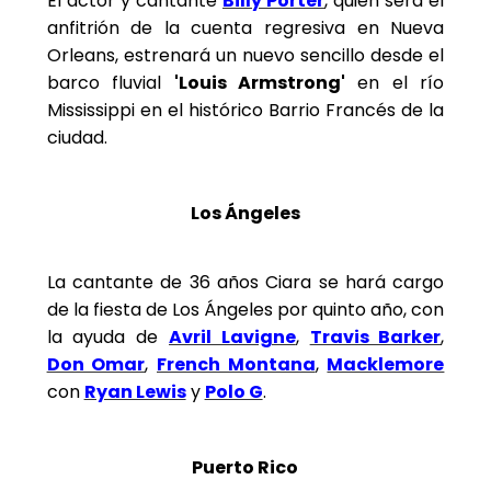
El actor y cantante
Billy Porter
, quien será el
anfitrión de la cuenta regresiva en Nueva
Orleans, estrenará un nuevo sencillo desde el
barco fluvial
'Louis Armstrong'
en el río
Mississippi en el histórico Barrio Francés de la
ciudad.
Los Ángeles
La cantante de 36 años Ciara se hará cargo
de la fiesta de Los Ángeles por quinto año, con
la ayuda de
Avril Lavigne
,
Travis Barker
,
Don Omar
,
French Montana
,
Macklemore
con
Ryan Lewis
y
Polo G
.
Puerto Rico