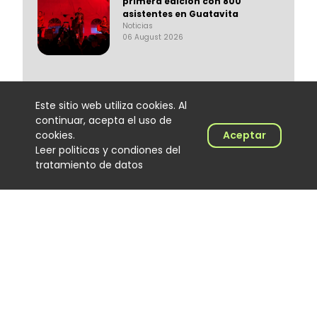
primera edición con 800
asistentes en Guatavita
Noticias
06 August 2026
Este sitio web utiliza cookies. Al
continuar, acepta el uso de
cookies.
Aceptar
Leer politicas y condiones del
tratamiento de datos
Lenin Ramírez completa tres
semanas en el No. 1 del Top
100 Colombia Hits con “Todo
Lo Fue”
Noticias
06 August 2026