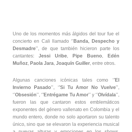
Uno de los momentos más álgidos del tour fue el
concierto en Cali llamado ‘’
Banda, Despecho y
Desmadre
’’, de que también hicieron parte los
cantantes:
Jessi Uribe
,
Pipe Bueno
,
Edén
Muñoz
,
Paola Jara
,
Joaquín Guiller
, entre otros.
Algunas canciones icónicas tales como ‘
’El
Invierno Pasado
’’, ‘
’Si Tu Amor No Vuelve
’’,
‘’
Obsesión
’’, ‘
’Entrégame Tu Amor
’’ y ‘’
Olvídala
’’,
fueron las que cantaron estos emblemáticos
exponentes del género vallenato en Colombia y el
mundo entero, donde no solo aportaron su talento
único, sino que se elevaron la experiencia musical
a nuevas alturas y emociones en los shows,