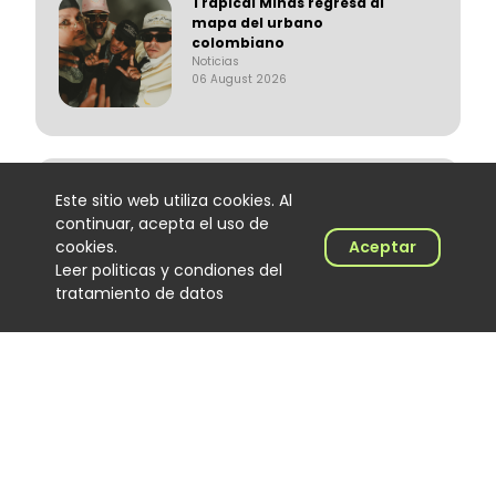
Trapical Minds regresa al
mapa del urbano
colombiano
Noticias
06 August 2026
El Hijo de Juana: el
Este sitio web utiliza cookies. Al
merenguero dominicano que
continuar, acepta el uso de
encontró en Colombia un
cookies.
Aceptar
nuevo escenario
Leer politicas y condiones del
Noticias
06 August 2026
tratamiento de datos
‘Calidad de exportación’, lo
nuevo de Los Primos de la
Perla
Noticias
06 August 2026