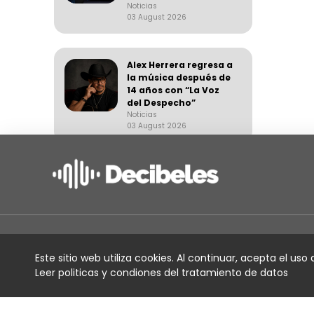
Noticias
03 August 2026
Alex Herrera regresa a
la música después de
14 años con “La Voz
del Despecho”
Noticias
03 August 2026
Suena Decibeles:
Willy García y más
Noticias
03 August 2026
Servicios
Este sitio web utiliza cookies. Al continuar, acepta el uso
Moa Rivera debutó en
Leer politicas y condiones del tratamiento de datos
Colombia con
Para artistas
presentaciones en
Cali y Medellín
Para productores
Noticias