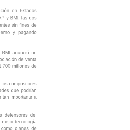
ación en Estados
P y BMI, las dos
ntes sin fines de
bierno y pagando
o BMI anunció un
ociación de venta
1.700 millones de
 los compositores
ades que podrían
n tan importante a
s defensores del
 mejor tecnología
í como planes de