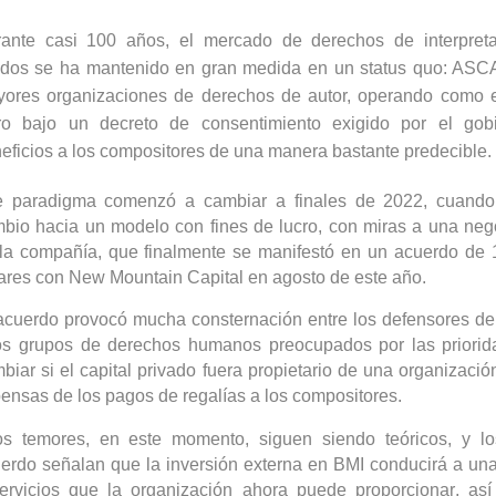
ante casi 100 años, el mercado de derechos de interpret
dos se ha mantenido en gran medida en un
status
quo: ASCA
ores organizaciones de derechos de autor, operando como e
ro bajo un decreto de consentimiento exigido por el go
eficios a los compositores de una manera bastante predecible.
 paradigma comenzó a cambiar a finales de 2022, cuand
bio hacia un modelo con fines de lucro, con miras a una neg
la compañía, que finalmente se manifestó en un acuerdo de 
ares con New Mountain Capital en agosto de este año.
acuerdo provocó mucha consternación entre los defensores de
os grupos de derechos humanos preocupados por las priorid
biar si el capital privado fuera propietario de una organizació
ensas de los pagos de regalías a los compositores.
s temores, en este momento, siguen siendo teóricos, y lo
erdo señalan que la inversión externa en BMI conducirá a una
ervicios que la organización ahora puede proporcionar, as