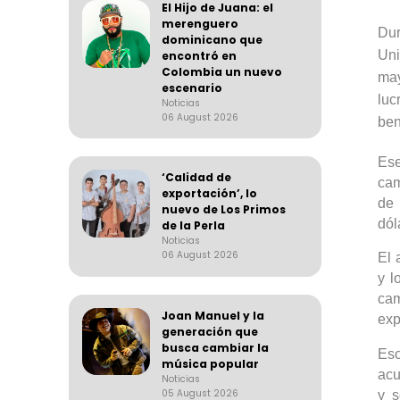
El Hijo de Juana: el
merenguero
Dur
dominicano que
Uni
encontró en
Colombia un nuevo
may
escenario
luc
Noticias
06 August 2026
ben
Ese
‘Calidad de
cam
exportación’, lo
de 
nuevo de Los Primos
dól
de la Perla
Noticias
06 August 2026
El 
y l
cam
Joan Manuel y la
exp
generación que
busca cambiar la
Eso
música popular
acu
Noticias
05 August 2026
y s