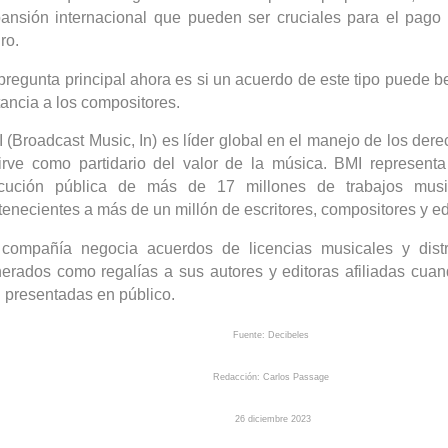
ansión internacional que pueden ser cruciales para el pago 
ro.
pregunta principal ahora es si un acuerdo de este tipo puede be
tancia a los compositores.
 (Broadcast Music, In) es líder global en el manejo de los der
irve como partidario del valor de la música. BMI represent
ecución pública de más de 17 millones de trabajos musi
tenecientes a más de un millón de escritores, compositores y ed
compañía negocia acuerdos de licencias musicales y distr
erados como regalías a sus autores y editoras afiliadas cua
 presentadas en público.
Fuente: Decibeles
Redacción: Carlos
Passage
26 diciembre 2023