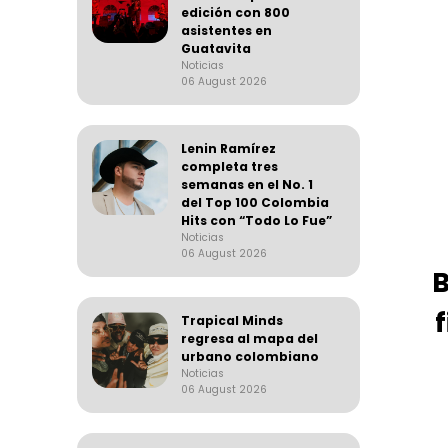
edición con 800
asistentes en
Guatavita
Noticias
06 August 2026
Lenin Ramírez
completa tres
semanas en el No. 1
del Top 100 Colombia
Hits con “Todo Lo Fue”
Noticias
06 August 2026
B
Trapical Minds
regresa al mapa del
urbano colombiano
Noticias
06 August 2026