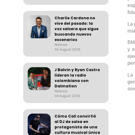
exp
futu
Charlie Cardona no
vive del pasado: la
La 
voz salsera que sigue
ins
buscando nuevos
escenarios
BMI
Noticias
y s
05 August 2026
ej
per
J Balvin y Ryan Castro
La 
lideran la radio
colombiana con
gen
Dalmation
son
Noticias
04 August 2026
Cómo Cali convirtió
al DJ de salsa en
protagonista de una
cultura musical única