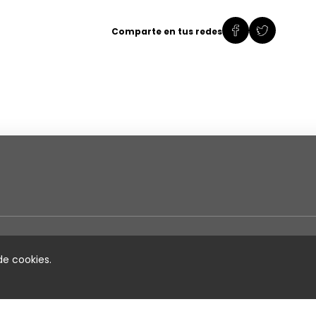
Comparte en tus redes
Directorios
Em
 de cookies.
Charts Colombia
Sobre
Colombia Hits
Direct