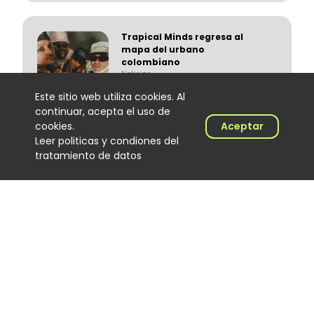
Trapical Minds regresa al
mapa del urbano
colombiano
Noticias
06 August 2026
Este sitio web utiliza cookies. Al
continuar, acepta el uso de
cookies.
Aceptar
Leer politicas y condiones del
tratamiento de datos
El Hijo de Juana: el
merenguero dominicano que
encontró en Colombia un
nuevo escenario
Noticias
06 August 2026
‘Calidad de exportación’, lo