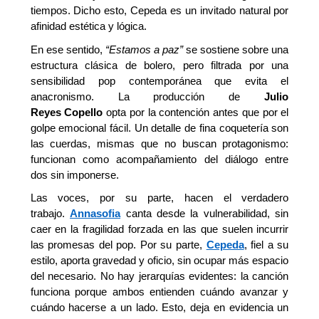
tiempos.
Dicho esto,
Cepeda
es un
invitado natural por
afinidad estética
y lógica.
En ese sentido,
“Estamos a
p
az”
se sostiene sobre una
estructura clásica de bolero, pero filtrada por una
sensibilidad pop contemporánea que evita el
anacronismo. La producción de
Julio
Reyes
Copello
opta por la contención antes que por el
golpe emocional fácil.
Un detalle de fina coquetería son
las cuerdas, mismas que
no buscan protagonismo:
funcionan como acompaña
miento
d
el diálogo
entre
dos
sin imponerse.
Las voces, por su parte, hacen el verdadero
trabajo.
Annasofia
canta desde la vulnerabilidad, sin
caer en la fragilidad forzada
en las que suelen incurrir
las promesas del pop. Por su parte,
Cepeda
, fiel a su
estilo, aporta gravedad y oficio, sin ocupar más espacio
del necesario. No hay jerarquías evidentes: la canción
funciona porque ambos entienden cuándo avanzar y
cuándo hacerse a un lado.
Esto, deja en evidencia
un