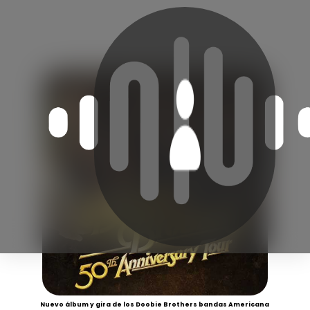
Nuevo álbum y gira de los Doobie Brothers bandas Americana