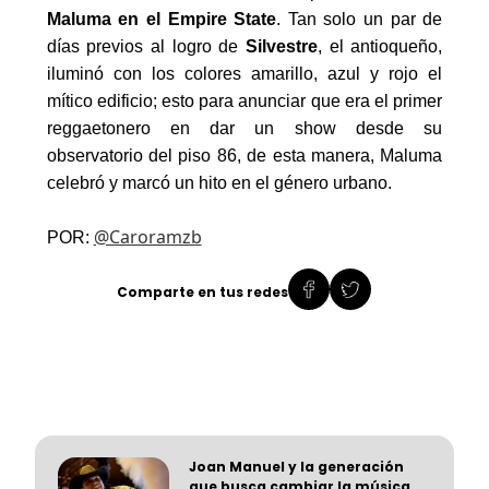
Maluma en el
Empire
State
. Tan solo un par de
días previos al logro de
Silvestre
, el antioqueño,
i
luminó con los colores amarillo, azul y rojo
el
mítico edificio; esto para anunciar que era el primer
reggaetonero en dar un
show
d
esde su
o
bservatorio del piso 86,
de esta manera, Maluma
celebró y marcó un hito en el género urbano.
@Caroramzb
POR:
Comparte en tus redes
Joan Manuel y la generación
que busca cambiar la música