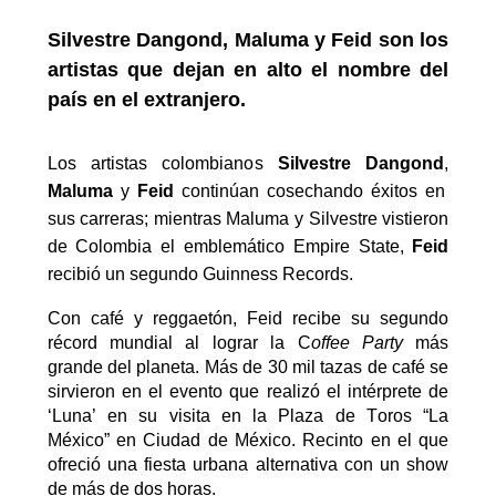
Silvestre Dangond, Maluma y
Feid son los
artistas que dejan en alto el nombre del
país en el extranjero.
Los artistas colombiano
s
Silvestre
Dangond
,
Maluma
y
Feid
continúan cosechando éxitos en
sus carreras; mientras Maluma y Silvestre vistieron
de Colombia el emblemático
Empire
State
,
Feid
recibió un segundo Guinness
Records
.
Con café y reggaetón
,
Feid
recibe
su segundo
récord mundial
al lograr la
C
offee
P
arty
más
grande del planeta.
Más de 30 mil tazas de café se
sirvieron en el evento que realizó el
intérprete
de
‘Luna’ en su visita en la Plaza de Toros “La
México” en Ciudad de México. Recinto en el que
ofreció una fiesta urbana alternativa con un
show
de más de dos horas.