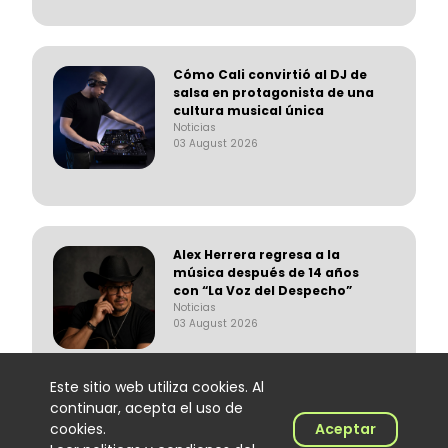
Cómo Cali convirtió al DJ de
salsa en protagonista de una
cultura musical única
Noticias
03 August 2026
Alex Herrera regresa a la
música después de 14 años
con “La Voz del Despecho”
Noticias
03 August 2026
Este sitio web utiliza cookies. Al
continuar, acepta el uso de
cookies.
Aceptar
Suena Decibeles: Willy García