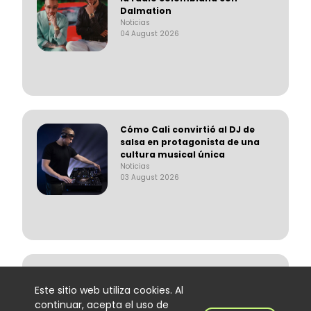
Dalmation
Noticias
04 August 2026
Cómo Cali convirtió al DJ de
salsa en protagonista de una
cultura musical única
Noticias
03 August 2026
Alex Herrera regresa a la
música después de 14 años
Este sitio web utiliza cookies. Al
con “La Voz del Despecho”
continuar, acepta el uso de
Noticias