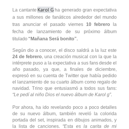
Karol
 G
La cantante 
 ha generado gran expectativa 
a sus millones de fanáticos alrededor del mundo 
tras anunciar 
el pasado viernes 
10 febrero
la 
fecha de lanzamiento de su próximo álbum 
titulado 
“Mañana Será bonito
”
.
Según dio a conocer, el disco saldrá a la luz este
24 de febrero
, 
una creación musical con la que la 
intérprete puso a la expectativa a sus fans
 desde el 
año pasado, 
ya que,
 a finales de diciembre
, 
expresó en su cuenta de Twitter que había pedido 
el lanzamiento de su cuarto álbum como regalo de 
navidad
. Trino que entusiasmó a todos sus fans:
“Le pedí al niño Dios el nuevo álbum de 
Karol
 g”
.
Por ahora, ha ido revelando poco a poco detalles 
de su nuevo
 álbum
,
también reveló la colorida 
portada del set, inspirada en dibujos animados,
 y
la lista de canciones
.
“Esta es la carita de mi 