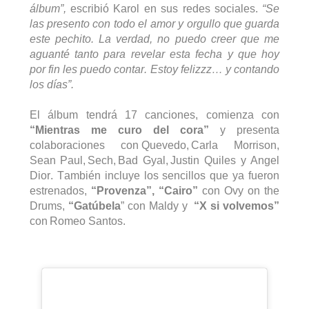
álbum”,
 escribió 
Karol
 en sus redes sociales. 
“Se 
las presento con todo el amor y orgullo que guarda 
este pechito. La verdad, no puedo creer que me 
aguanté tanto para revelar esta fecha y que hoy 
por fin
 les puedo contar. Estoy 
felizzz
… y contando 
los días”.
El álbum tendrá 17 canciones, comienza con 
“Mientras me curo del 
cora
”
 y presenta 
colaboraciones con 
Quevedo
, 
Carla Morrison
, 
Sean 
Paul,
Sech
, 
Bad
Gyal
, 
Justin Quiles
 y 
Angel
Dior
. También incluye los sencillos que ya fueron 
estrenados, 
“Provenza”, “Cairo”
 con 
Ovy
on
the
Drums
,
 “
Gatúbela
” con 
Maldy
y 
 “
X si volvemos”
con 
Romeo Santos.