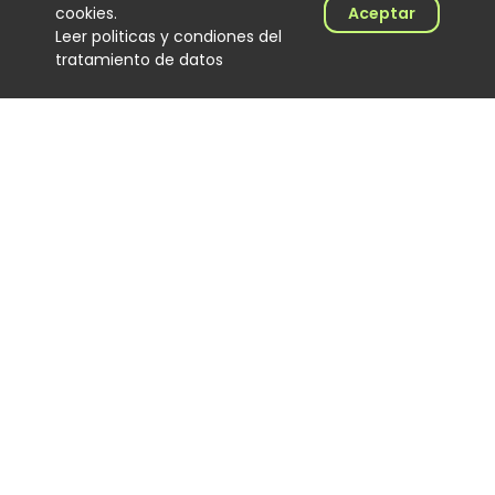
cookies.
Aceptar
03 August 2026
Leer politicas y condiones del
tratamiento de datos
Suena Decibeles: Willy García
y más
Noticias
03 August 2026
Moa Rivera debutó en
Colombia con
presentaciones en Cali y
Medellín
Noticias