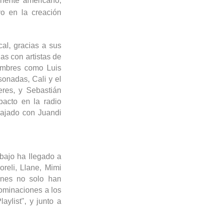
inente americano,
vo en la creación
al, gracias a sus
s con artistas de
ombres como Luis
sonadas
, Cali y el
eres, y Sebastián
pacto en la radio
abajado con
Juandi
abajo ha llegado a
oreli
, Llane, Mimi
ones no solo han
ominaciones a los
laylist
", y junto a