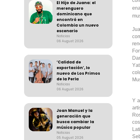
com
El Hijo de Juana: el
ena
merenguero
dominicano que
mus
encontró en
Colombia un nuevo
Jua
escenario
Noticias
com
06 August 2026
re
Fon
Da
‘Calidad de
Ya
exportación’, lo
col
nuevo de Los Primos
de la Perla
Mus
Noticias
06 August 2026
Y a
art
Joan Manuel y la
Ro
generación que
busca cambiar la
cos
música popular
Lat
Noticias
Seb
05 August 2026