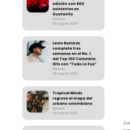
edición con 800
asistentes en
Guatavita
Noticias
06 August 2026
Lenin Ramírez
completa tres
semanas en el No. 1
del Top 100 Colombia
Hits con “Todo Lo Fue”
Noticias
06 August 2026
Trapical Minds
regresa al mapa del
urbano colombiano
Noticias
06 August 2026
Ju