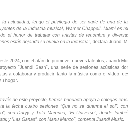
 la actualidad, tengo el privilegio de ser parte de una de la
luyentes de la industria musical, Warner Chappell.
Miami es mi
ido el honor de trabajar con artistas de renombre y diversa
enes están dejando su huella en la industria",
declara
Juandi
Mu
este 2024, con el afán de promover nuevos talentos,
Juandi
Mus
proyecto "
Juandi
Sesh
", una serie de sesiones acústicas don
istas a colaborar y producir, tanto la música como el vídeo, 
su hogar.
través de este proyecto, hemos brindado apoyo a colegas eme
ta la fecha cuatro sesiones
“
Que no se duerma el sol
”
, co
eo
”
, con
Daryy
y Tato Marenco;
“
El Univers
o”
, donde tambié
ista; y
“
Las Ganas
”
, con Manu Manzo", comenta
Juandi
Music.