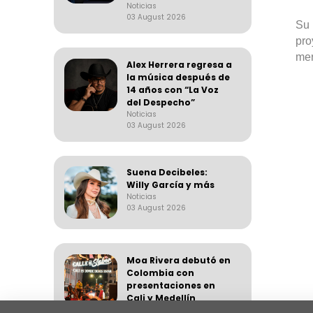
Noticias
03 August 2026
Su 
pro
mer
Alex Herrera regresa a
la música después de
14 años con “La Voz
del Despecho”
Noticias
03 August 2026
Suena Decibeles:
Willy García y más
Noticias
03 August 2026
Moa Rivera debutó en
Colombia con
presentaciones en
Cali y Medellín
Noticias