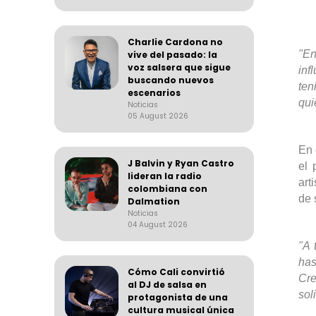
Charlie Cardona no
"En
vive del pasado: la
voz salsera que sigue
inf
buscando nuevos
ten
escenarios
qui
Noticias
05 August 2026
En 
J Balvin y Ryan Castro
el 
lideran la radio
art
colombiana con
de 
Dalmation
Noticias
04 August 2026
"A 
has
Cómo Cali convirtió
Cr
al DJ de salsa en
sol
protagonista de una
cultura musical única