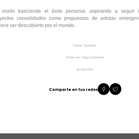
visión trasciende el éxito personal, aspirando a seguir 
yectos consolidados como propuestas de artistas emergent
ece ser descubierto por el mundo
.
Fuente: Decibeles
Redacción: Angie Castañeda
16
Abril
2024
Comparte en tus redes