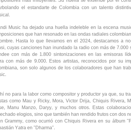
positores más influyentes. Su huella se extiende por el cont
rbolando el estandarte de Colombia con un talento distinti
ical.
ndi
Music ha dejado una huella indeleble en la escena music
posiciones que han resonado en las ondas radiales colombiana
nombre.
Hasta lo que llevamos en el 2024
, destacamos a n
si, cuyas canciones han inundado la radio con más de
7
.000
ndee
con más de 1.
8
00 sintonizaciones en las emisoras líd
tra con más de
9
.000. Estos artistas, reconocidos por su im
ombiana, son solo algunos de los colaboradores que han tr
ic.
hí no para
la labor
como compositor y productor
ya que,
su tr
istas
como
Mau y Ric
ky, Mora,
Victor
Drija
, Chiquis Rivera,
M
se, Manu Manzo,
Daryy
, y muchos otros. Estas colaboraci
echado elogios, sino que también han rendido frutos con dos n
in
Grammy, como ocurrió con Chiquis Rivera en su álbum "
P
astián Yatra en "Dharma".