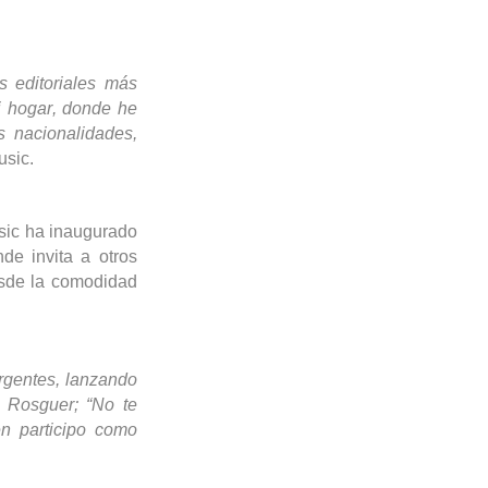
s editoriales más
 hogar, donde he
s nacionalidades,
sic.
ic ha inaugurado
de invita a otros
desde la comodidad
rgentes, lanzando
n
Rosguer
;
“
No te
n participo como