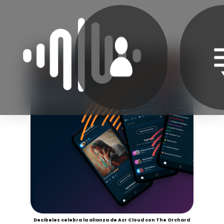
Decibeles celebra la alianza de Acr Cloud con The Orchard