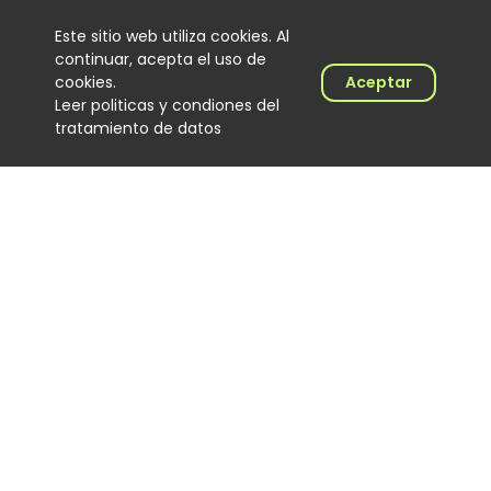
Este sitio web utiliza cookies. Al
continuar, acepta el uso de
cookies.
Aceptar
Leer politicas y condiones del
El Hijo de Juana: el
tratamiento de datos
merenguero dominicano que
encontró en Colombia un
nuevo escenario
Noticias
06 August 2026
‘Calidad de exportación’, lo
nuevo de Los Primos de la
Perla
Noticias
06 August 2026