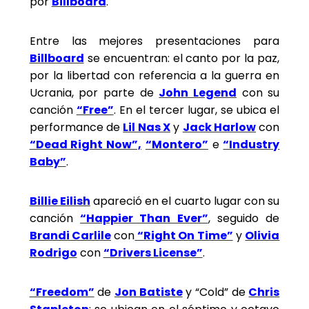
por
Billboard
.
Entre las mejores presentaciones para
Billboard
se encuentran: el canto por la paz,
por la libertad con referencia a la guerra en
Ucrania, por parte de
John Legend
con su
canción
“Free”
. En el tercer lugar, se ubica el
performance de
Lil Nas X
y
Jack Harlow
con
“Dead Right Now”,
“Montero”
e
“Industry
Baby”
.
Billie Eilish
apareció en el cuarto lugar con su
canción
“Happier Than Ever”
, seguido de
Brandi Carlile
con
“Right On Time”
y
Olivia
Rodrigo
con
“Drivers License”
.
“Freedom”
de
Jon Batiste
y “Cold” de
Chris