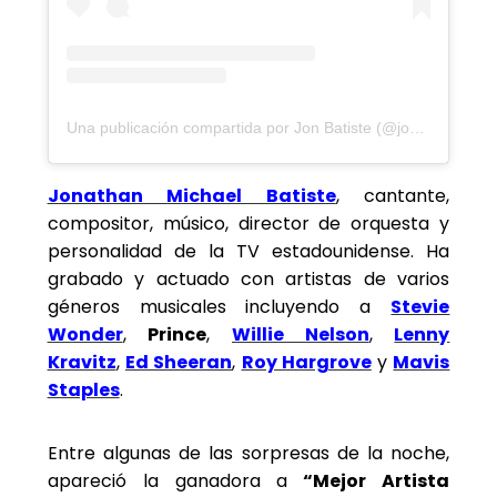
Una publicación compartida por Jon Batiste (@jonbatiste)
Jonathan Michael Batiste
, cantante,
compositor, músico, director de orquesta y
personalidad de la TV estadounidense. Ha
grabado y actuado con artistas de varios
géneros musicales incluyendo a
Stevie
Wonder
,
Prince
,
Willie Nelson
,
Lenny
Kravitz
,
Ed Sheeran
,
Roy Hargrove
y
Mavis
Staples
.
Entre algunas de las sorpresas de la noche,
apareció la ganadora a
“Mejor Artista