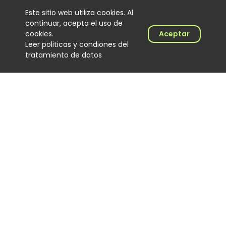
Este sitio web utiliza cookies. Al
continuar, acepta el uso de
cookies.
Aceptar
Leer politicas y condiones del
tratamiento de datos
Camping Horizonte realizó su
primera edición con 800
asistentes en Guatavita
Noticias
06 August 2026