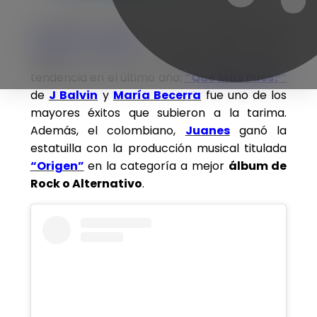
La Industria Musical se viste de gala en los
Premios Grammy
, y las presentaciones se
realzan con las canciones que fueron
tendencia en el último año:
“Qué Más Pues?”
de
J Balvin
y
María Becerra
fue uno de los
mayores éxitos que subieron a la tarima.
Además, el colombiano,
Juanes
ganó la
estatuilla con la producción musical titulada
“Origen”
en la categoría a mejor
álbum de
Rock o Alternativo
.