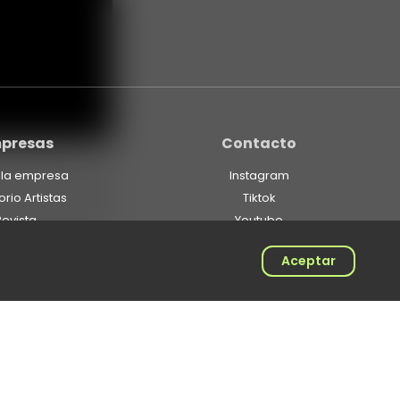
presas
Contacto
er WestCol y el
nte de trap de
 la empresa
Instagram
ts de Decibeles
orio Artistas
Tiktok
 estrella de la
Revista
Youtube
ermanece en el
Spotify
Aceptar
Linkedin
Twitter
aría’, Kris R de
 para Kybba con
x’ que suma 884
Edificio World Trade Center- Ac.100 #8a-49 Torre C - Ofic. 1103
ews en YouTube.