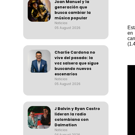
Joan Manuel y la
generación que
busca cambiar la
música popular
Noticias
Es
05 August 2026
en 
ca
(1.
Charlie Cardona no
vive del pasado: la
voz salsera que sigue
buscando nuevos
escenarios
Noticias
05 August 2026
J Balvin y Ryan Castro
lideran la radio
colombiana con
Dalmation
Noticias
04 August 2026