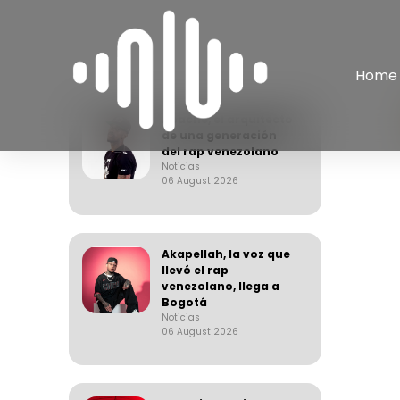
Home
Apache, el arquitecto
de una generación
del rap venezolano
Noticias
06 August 2026
Akapellah, la voz que
llevó el rap
venezolano, llega a
Bogotá
Noticias
06 August 2026