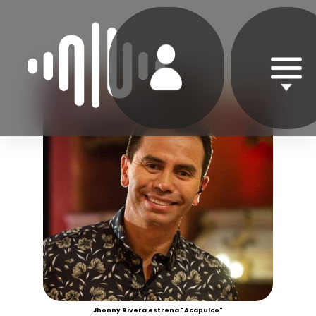
Jhonny Rivera estrena "Acapulco"