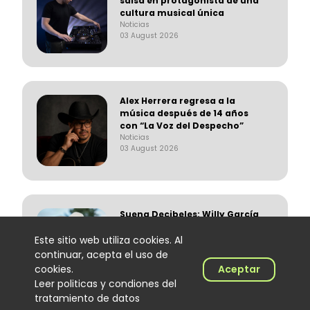
salsa en protagonista de una
cultura musical única
Noticias
03 August 2026
Alex Herrera regresa a la
música después de 14 años
con “La Voz del Despecho”
Noticias
03 August 2026
Suena Decibeles: Willy García
y más
Noticias
Este sitio web utiliza cookies. Al
03 August 2026
continuar, acepta el uso de
cookies.
Aceptar
Leer politicas y condiones del
tratamiento de datos