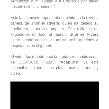
Agradezco a mi equipo y a
Codiscos
por hacer
posible este lanzamiento".
Este lanzamiento representa otro hito en la exitosa
carrera de
Jhonny
Rivera
, quien ha dejado su
huella en la música popular. Con millones de
seguidores en todo el mundo,
Jhonny
Rivera
sigue siendo uno de los artistas más queridos y
respetados en el género.
El video fue rodado bajo la producción audiovisual
de CODISCOS FILMS. “
Acapulco
” ya está
disponible en todas las plataformas de audio y
video.