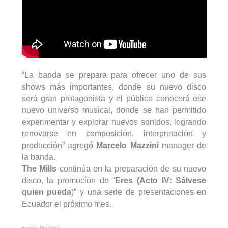
“La banda se prepara para ofrecer uno de sus
shows
más importantes, donde su nuevo disco
será gran protagonista y el público conocerá ese
nuevo universo musical, donde se han permitido
experimentar y explorar nuevos sonidos, logrando
renovarse en composición, interpretación y
producción” agregó
Marcelo Mazzini
manager de
la banda.
The
Mills
continúa en la preparación de su nuevo
disco, la promoción de “
Eres (Acto IV: Sálvese
quien pueda
)” y una serie de presentaciones en
Ecuador el próximo mes.
Fuente: Decibeles