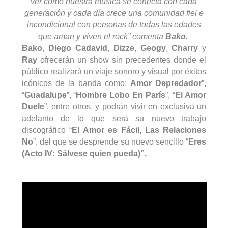
ver como nuestra música se conecta con cada
generación y cada día crece una comunidad fiel e
incondicional con personas de todas las edades
que aman y viven el rock” comenta
Bako
.
Bako
,
Diego Cadavid
,
Dizze
,
Geogy
,
Charry
y
Ray
ofrecerán un
show
sin precedentes donde el
público realizará un viaje sonoro y visual por éxitos
icónicos de la banda como:
Amor Depredador
”,
“
Guadalupe
”, “
Hombre Lobo En París
”, “
El Amor
Duele
”, entre otros, y podrán vivir en exclusiva un
adelanto de lo que será su nuevo trabajo
discográfico “
El Amor es Fácil, Las Relaciones
No
”, del que se desprende su nuevo sencillo “
Eres
(Acto IV: Sálvese quien pueda)”.